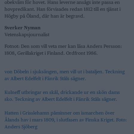
obekväm för hovet. Hans leverne ansågs inte passa en
hovpredikant. Han förvisades redan 1812 till en tjänst i
Högby på Öland, där han är begravd.
Sverker Nyman
Vetenskapsjournalist
Fotnot: Den som vill veta mer kan läsa Anders Persson:
1808, Gerillakriget i Finland. Ordfront 1986.
von Döbeln i sjuksängen, men vill ut i bataljen. Teckning
av Albert Edelfelt i Fänrik Ståls sägner.
Kulneff utbringar en skål, drickande ur en skön dams
sko. Teckning av Albert Edelfelt i Fänrik Ståls sägner.
Hatten i Grisslehamn påminner om ismarchen över
Ålands hav i mars 1809, i slutfasen av Finska Kriget. Foto:
Anders Sjöberg