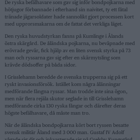
De ryska befälhavare som gav sig inför bondpojkarna med
hötjugor förbannade i efterhand sin naivitet, ty ett fåtal
tränade jägarsoldater hade sannolikt gjort processen kort
med upprorsmakarna om de fattat det verkliga läget.
Den ryska huvudstyrkan fanns på Kumlinge i Ålands
östra skärgård. De åländska pojkarna, nu beväpnade med
erövrade gevär, fick hjälp av en liten svensk styrka på 73
man och ryssarna gav sig efter en skärmytsling som
krävde dödsoffer på båda sidor.
I Grisslehamn beredde de svenska trupperna sig på ett
ryskt invasionsförsök. Istället kom några ålänningar
medförande fångna ryssar. Man trodde inte sina ögon,
men när flera rejäla skutor seglade in till Grisslehamn
medförande cirka 130 ryska fångar och därefter deras
högste befälhavare, då måste man tro.
När de åländska bondpojkarna kört bort ryssen besatte
svensk militär Åland med 3 000 man. Gustaf IV Adolf
vågade sig dit och inkvarterade sig på Grelsby Kungsgård.