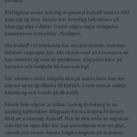
förband.
Förföljarna under ledning av general Kulneff med ca 400
man tog sig över Ålands Hav betydligt bekvämare på
hästrygg eller i slädar. Under några dagar svingades
kosackernas kroksablar i Roslagen.
Om Kulneff i Grisslehamn har mycket skrivits, som inte
behöver upprepas här. Det räcker med att konstatera att
han betedde sig som en gentleman, klappade barn på
huvudet och betalade för kost och logi.
När varmare väder började tära på isarna fann han det
säkrast att ta sig tillbaka till Eckerö, innan svensk militär
hämtat sig och kunde gå till anfall.
Fänrik Ståls sägner av Johan Ludvig Runeberg är en
samling hjältedikter tillägnade Finska Krigets förlorare.
Med ett undantag: Kulneff. Han är den enda av segrarna
som fått en egen dikt där han porträtteras som en glad,
vänsäll och rentav ömsint krigare begiven på brännvin.