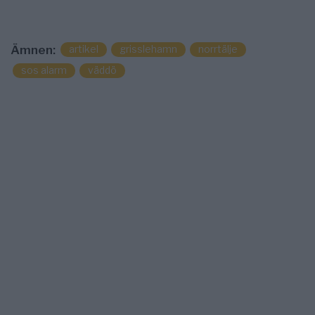
artikel
grisslehamn
norrtälje
Ämnen:
sos alarm
väddö