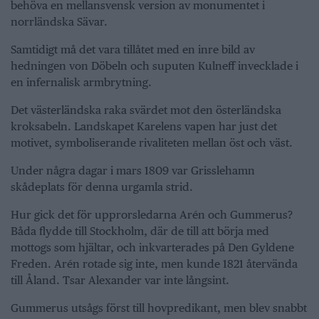
behöva en mellansvensk version av monumentet i
norrländska Sävar.
Samtidigt må det vara tillåtet med en inre bild av
hedningen von Döbeln och suputen Kulneff invecklade i
en infernalisk armbrytning.
Det västerländska raka svärdet mot den österländska
kroksabeln. Landskapet Karelens vapen har just det
motivet, symboliserande rivaliteten mellan öst och väst.
Under några dagar i mars 1809 var Grisslehamn
skådeplats för denna urgamla strid.
Hur gick det för upprorsledarna Arén och Gummerus?
Båda flydde till Stockholm, där de till att börja med
mottogs som hjältar, och inkvarterades på Den Gyldene
Freden. Arén rotade sig inte, men kunde 1821 återvända
till Åland. Tsar Alexander var inte långsint.
Gummerus utsågs först till hovpredikant, men blev snabbt