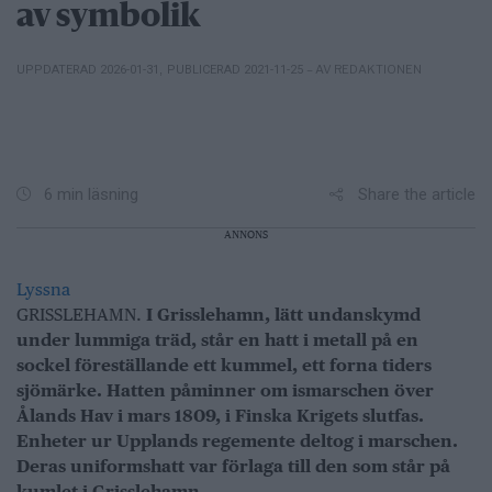
av symbolik
– AV REDAKTIONEN
UPPDATERAD 2026-01-31
,
PUBLICERAD 2021-11-25
Share the article
6 min läsning
ANNONS
Lyssna
GRISSLEHAMN.
I Grisslehamn, lätt undanskymd
under lummiga träd, står en hatt i metall på en
sockel föreställande ett kummel, ett forna tiders
sjömärke. Hatten påminner om ismarschen över
Ålands Hav i mars 1809, i Finska Krigets slutfas.
Enheter ur Upplands regemente deltog i marschen.
Deras uniformshatt var förlaga till den som står på
kumlet i Grisslehamn.