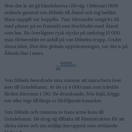
Men det är att gå händelserna i förväg. I februari 1809
anlände general von Döbeln till Åland och tog befälet.
Hans uppgift var hopplös. Tsar Alexander umgicks då
med planer på en framstöt mot Stockholm med Åland
som bas. En överlägsen rysk styrka på omkring 15 000
man förberedde ett anfall på von Döbelns trupp. Under
dessa tider, före den globala uppvärmningen, var det is på
Ålands Hav i mars.
ANNONS
Von Döbeln beordrade sina mannar att marschera över
isen till Grisslehamn. Av de ca 4 000 man som inledde
färden försvann 1 750. De drunknade, frös ihjäl, höggs
ner eller togs till fånga av förföljande kosacker.
Von Döbeln och resterna av hans armé kom till
Grisslehamn. De drog sig tillbaka till Älmstatrakten för att
slicka såren och om möjligt återuppstå som stridande