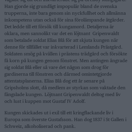
Han gjorde sig grundligt impopulär bland de svenska
trupperna, inte bara genom sin nyckfullhet och allmänna
inkompetens utan också för sina förolämpande åtgärder.
Det ledde till ett försök till kungamord. Detaljerna är
oklara, men sannolikt var det en löjtnant Gripenwaldt
som betalade soldat Elias Blå för att skjuta kungen när
denne för tillfället var inkvarterad i Lemlands Prästgård.
Soldaten smög på kvällen i prästens trädgård och försökte
få korn på kungen genom fönstret. Men antingen ångrade
sig soldat Blå eller så vare det någon som drog för
gardinerna till fönstren och därmed omintetgjorde
attentatsplanerna. Elias Blå dog ett år senare på
Gripsholms slott, då medlem av styrkan som vaktade den
fängslade kungen. Löjtnant Gripenwaldt deltog med liv
och lust i kuppen mot Gustaf IV Adolf.
Kungen skickades ut i exil till ett kringflackande liv i
Europa som överste Gustafsson. Han dog 1837 i St Gallen i
Schweiz, alkoholiserad och pank.