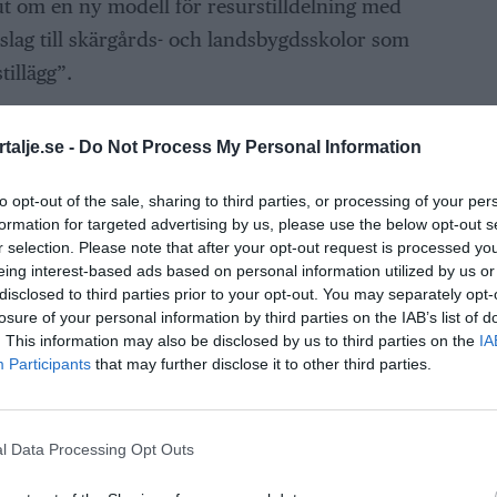
t om en ny modell för resurstilldelning med
slag till skärgårds- och landsbygdsskolor som
tillägg”.
lesbygdsbidraget med ett lokaliseringstillägg.
talje.se -
Do Not Process My Personal Information
e behöver kompensera fristående skolor i
 mindre skolor på landsbygden. I gengäld
to opt-out of the sale, sharing to third parties, or processing of your per
som vill driva förskolor eller skolor på
formation for targeted advertising by us, please use the below opt-out s
r selection. Please note that after your opt-out request is processed y
lokaliseringstillägg. Därigenom skapa vi mer
eing interest-based ads based on personal information utilized by us or
la skolor och fristående skolor samt mellan
disclosed to third parties prior to your opt-out. You may separately opt-
losure of your personal information by third parties on the IAB’s list of
 säger Robert Beronius.
. This information may also be disclosed by us to third parties on the
IA
Participants
that may further disclose it to other third parties.
ANNONS
l Data Processing Opt Outs