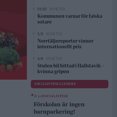
09:00
NYHETER
Kommunen varnar för falska
sotare
5/8
NYHETER
Norrtäljereporter vinner
internationellt pris
4/8
NYHETER
Stulen bil hittad i Hallstavik –
kvinna gripen
SOCIALISTISKA LEDARE
28 jul
SOCIALISTISK
Förskolan är ingen
barnparkering!