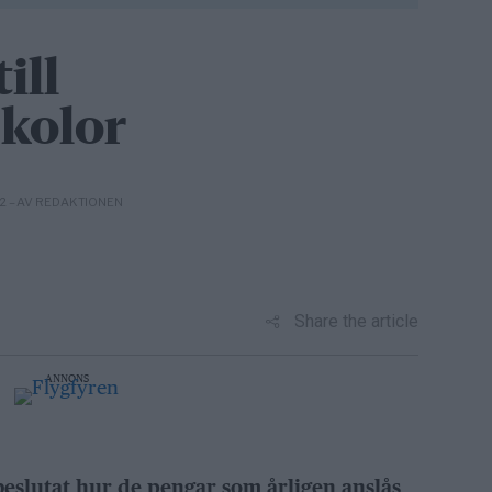
ill
kolor
– AV REDAKTIONEN
22
Share the article
ANNONS
eslutat hur de pengar som årligen anslås