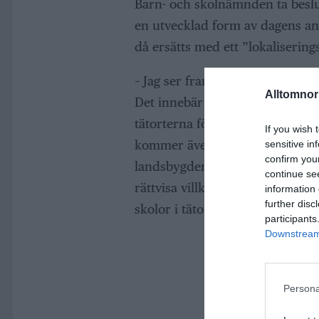
Barn- och skolnämnden ta beslu
en utvecklad form av dagens an
då ersätts med ett ”lokaliserings
– Jag ser fram emot att ersätta g
Alltomnorr
Det innebär nämligen att vi int
tätorterna för när vi satsar på
If you wish 
kommer även fristående aktörer 
sensitive in
confirm you
landsbygden också kunna få ett 
continue se
rättvisa villkor mellan kommuna
information 
further disc
skolor i tätort och på landsort,
participants
Downstream 
Persona