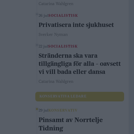
Catarina Wahlgren
26 jul
SOCIALISTISK
Privatisera inte sjukhuset
Sverker Nyman
22 jul
SOCIALISTISK
Stränderna ska vara
tillgängliga för alla – oavsett
vi vill bada eller dansa
Catarina Wahlgren
KONSERVATIVA LEDARE
29 jul
KONSERVATIV
Pinsamt av Norrtelje
Tidning