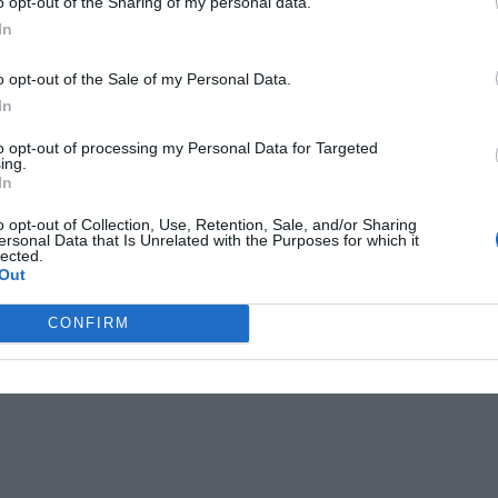
o opt-out of the Sharing of my personal data.
In
o opt-out of the Sale of my Personal Data.
In
to opt-out of processing my Personal Data for Targeted
ing.
In
o opt-out of Collection, Use, Retention, Sale, and/or Sharing
ersonal Data that Is Unrelated with the Purposes for which it
lected.
norrtälje
skebo
skebo skola
Out
CONFIRM