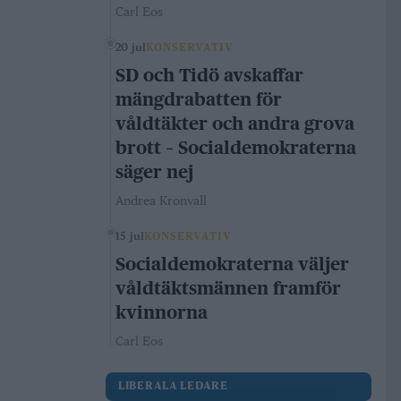
Carl Eos
20 jul
KONSERVATIV
SD och Tidö avskaffar
mängdrabatten för
våldtäkter och andra grova
brott – Socialdemokraterna
säger nej
Andrea Kronvall
15 jul
KONSERVATIV
Socialdemokraterna väljer
våldtäktsmännen framför
kvinnorna
Carl Eos
LIBERALA LEDARE