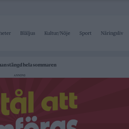
heter
Blåljus
Kultur/Nöje
Sport
Näringsliv
ipen
rrtälje badhus
anan stängd hela sommaren
ANNONS
 pris
ipen
rrtälje badhus