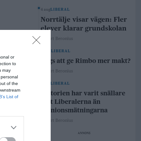
4 aug
LIBERAL
Norrtälje visar vägen: Fler
elever klarar grundskolan
Robert Beronius
29 jul
LIBERAL
sonal or
Dags att ge Rimbo mer makt?
ection to
ou may
Robert Beronius
 personal
out of the
21 jul
LIBERAL
 downstream
Historien har varit snällare
B’s List of
mot Liberalerna än
opinionsmätningarna
Robert Beronius
ANNONS