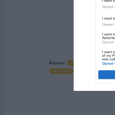
I want t
Opted 
I want t
Opted 
I want 
Advertis
Opted 
I want t
of my P
was col
Ämnen:
artikel
björkö-arholma
Opted 
skebobruk