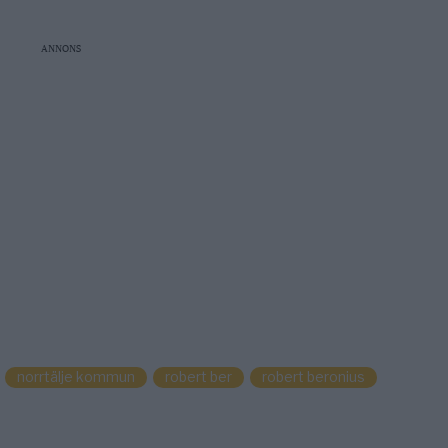
ANNONS
norrtälje kommun
robert ber
robert beronius