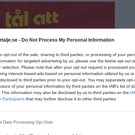
talje.se -
Do Not Process My Personal Information
to opt-out of the sale, sharing to third parties, or processing of your per
formation for targeted advertising by us, please use the below opt-out s
r selection. Please note that after your opt-out request is processed y
eing interest-based ads based on personal information utilized by us or
disclosed to third parties prior to your opt-out. You may separately opt-
losure of your personal information by third parties on the IAB’s list of
. This information may also be disclosed by us to third parties on the
IA
Participants
that may further disclose it to other third parties.
fjärde elev inte kan läsa ordentligt. Vi behöver
ngen och min förhoppning är att det här
l Data Processing Opt Outs
kronor kommer att bidra, säger skolminister