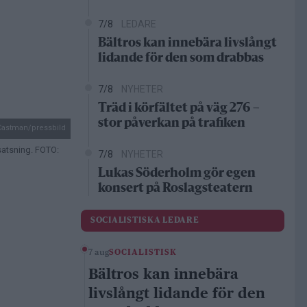
7/8
LEDARE
Bältros kan innebära livslångt
lidande för den som drabbas
7/8
NYHETER
Träd i körfältet på väg 276 –
stor påverkan på trafiken
Castman/pressbild
satsning. FOTO:
7/8
NYHETER
Lukas Söderholm gör egen
konsert på Roslagsteatern
SOCIALISTISKA LEDARE
7 aug
SOCIALISTISK
Bältros kan innebära
livslångt lidande för den