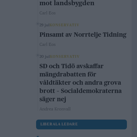
mot landsbygden
Carl Eos
29 jul
KONSERVATIV
Pinsamt av Norrtelje Tidning
Carl Eos
20 jul
KONSERVATIV
SD och Tidö avskaffar
mängdrabatten för
våldtäkter och andra grova
brott – Socialdemokraterna
säger nej
Andrea Kronvall
LIBERALA LEDARE