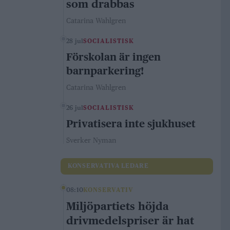
som drabbas
Catarina Wahlgren
28 jul
SOCIALISTISK
Förskolan är ingen
barnparkering!
Catarina Wahlgren
26 jul
SOCIALISTISK
Privatisera inte sjukhuset
Sverker Nyman
KONSERVATIVA LEDARE
08:10
KONSERVATIV
Miljöpartiets höjda
drivmedelspriser är hat