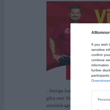
Alltomnorr
If you wish 
sensitive in
confirm you
continue se
information 
further disc
participants
Downstream 
– Sverige har en läskris där var 
göra mer för att vända utveckli
Persona
statsbidraget på 7,5 miljarder 