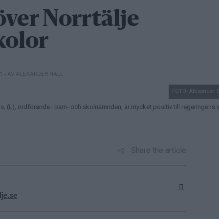
över Norrtälje
olor
– AV ALEXANDER HALL
11
FOTO: Alexander 
, (L), ordförande i barn- och skolnämnden, är mycket positiv till regeringens 
Share the article
je.se