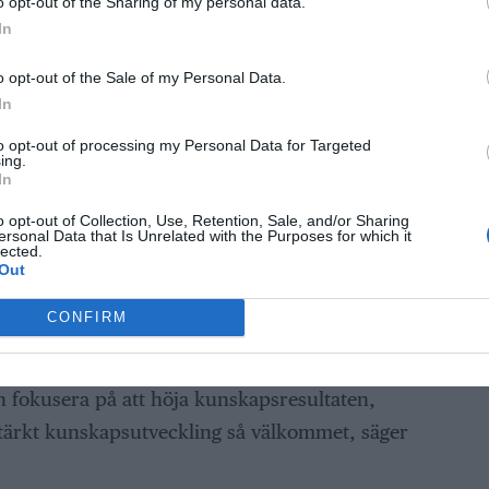
o opt-out of the Sharing of my personal data.
lande.
In
r kommer skolorna i Norrtälje kommun få dela
o opt-out of the Sale of my Personal Data.
 Robert Beronius, (L), ordförande i barn- och
In
till regeringens satsning.
to opt-out of processing my Personal Data for Targeted
ing.
In
 alla elever i Norrtälje kommun.
tt läsa, skriva och räkna tidigt måste
o opt-out of Collection, Use, Retention, Sale, and/or Sharing
ersonal Data that Is Unrelated with the Purposes for which it
lected.
Out
kola idag. Var femte fjärdeklassare kan inte
CONFIRM
var sjunde elev går ut grundskolan utan
ymnasieprogram. Så kan vi inte ha det. Skolan
ch fokusera på att höja kunskapsresultaten,
 stärkt kunskapsutveckling så välkommet, säger