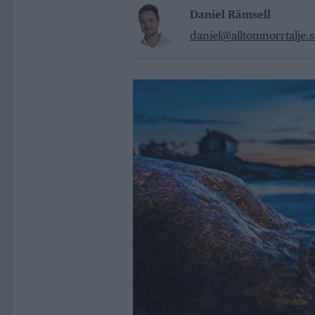
Daniel Rämsell
daniel@alltomnorrtalje.s