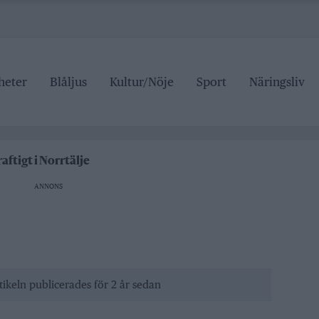
heter
Blåljus
Kultur/Nöje
Sport
Näringsliv
n på trafiken
edelspriser är hat mot landsbygden
aftigt i Norrtälje
 i Hallstavik
ANNONS
r den som drabbas
n på trafiken
edelspriser är hat mot landsbygden
tikeln publicerades för 2 år sedan