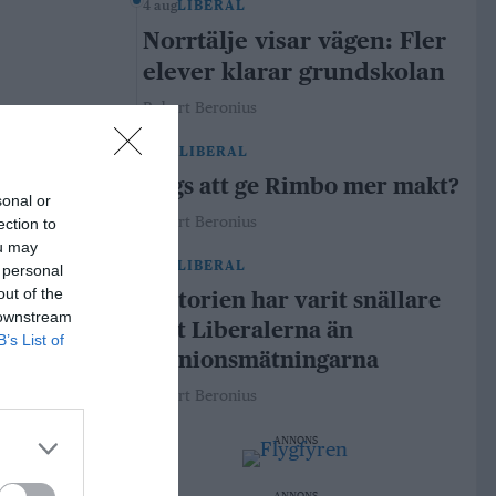
4 aug
LIBERAL
Norrtälje visar vägen: Fler
elever klarar grundskolan
Robert Beronius
29 jul
LIBERAL
Dags att ge Rimbo mer makt?
sonal or
Robert Beronius
ection to
ou may
21 jul
LIBERAL
 personal
out of the
Historien har varit snällare
 downstream
mot Liberalerna än
B’s List of
opinionsmätningarna
Robert Beronius
ANNONS
ANNONS