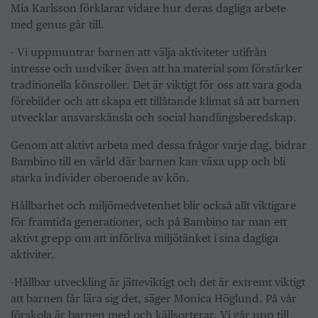
Mia Karlsson förklarar vidare hur deras dagliga arbete
med genus går till.
- Vi uppmuntrar barnen att välja aktiviteter utifrån
intresse och undviker även att ha material som förstärker
traditionella könsroller. Det är viktigt för oss att vara goda
förebilder och att skapa ett tillåtande klimat så att barnen
utvecklar ansvarskänsla och social handlingsberedskap.
Genom att aktivt arbeta med dessa frågor varje dag, bidrar
Bambino till en värld där barnen kan växa upp och bli
starka individer oberoende av kön.
Hållbarhet och miljömedvetenhet blir också allt viktigare
för framtida generationer, och på Bambino tar man ett
aktivt grepp om att införliva miljötänket i sina dagliga
aktiviter.
-Hållbar utveckling är jätteviktigt och det är extremt viktigt
att barnen får lära sig det, säger Monica Höglund. På vår
förskola är barnen med och källsorterar. Vi går upp till