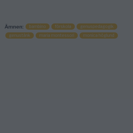
bambino
förskola
genuspedagogik
Ämnen:
genustänk
maria montessori
monica höglund