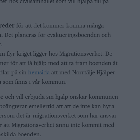
r hos civilsamhället som vill hjälpa till på
reder
för att det kommer komma många
n. Det planeras för evakueringsboenden och
.
m flyr kriget ligger hos Migrationsverket. De
ner för att få hjälp med att ta fram boenden åt
dlar på sin
hemsida
att med Norrtälje Hjälper
na som finns i vår kommun.
de
och vill erbjuda sin hjälp önskar kommunen
ängterar emellertid att att de inte kan hyra
tersom det är migrationsverket som har ansvar
är att Migrationsverket ännu inte kommit med
enskilda boenden.