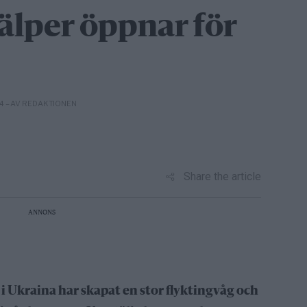
älper öppnar för
– AV REDAKTIONEN
14
Share the article
ANNONS
kraina har skapat en stor flyktingvåg och