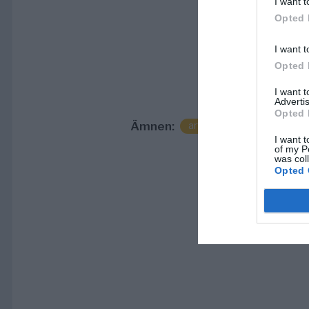
I want t
Opted 
I want t
Opted 
I want 
Advertis
Opted 
Ämnen:
artikel
norrtälje
so
I want t
of my P
was col
Opted 