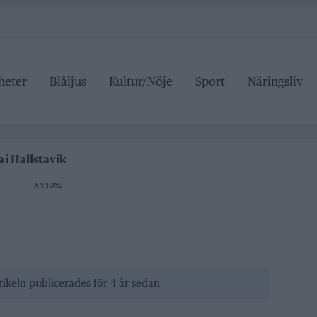
heter
Blåljus
Kultur/Nöje
Sport
Näringsliv
n på trafiken
edelspriser är hat mot landsbygden
aftigt i Norrtälje
 i Hallstavik
r den som drabbas
ANNONS
n på trafiken
edelspriser är hat mot landsbygden
tikeln publicerades för 4 år sedan