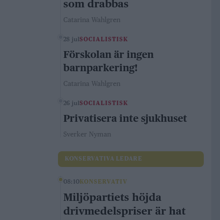
som drabbas
Catarina Wahlgren
28 jul
SOCIALISTISK
Förskolan är ingen
barnparkering!
Catarina Wahlgren
26 jul
SOCIALISTISK
Privatisera inte sjukhuset
Sverker Nyman
KONSERVATIVA LEDARE
08:10
KONSERVATIV
Miljöpartiets höjda
drivmedelspriser är hat