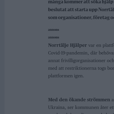
många kommer att söka hjälp
beslutat att starta upp Norrtä
som organisationer, företag oc
annons
annons
Norrtälje Hjälper
var en plat
Covid-19-pandemin, där behöva
annat frivilligorganisationer o
med att restriktionerna togs b
plattformen igen.
Med den ökande strömmen
a
Ukraina, ser kommunen åter ett 