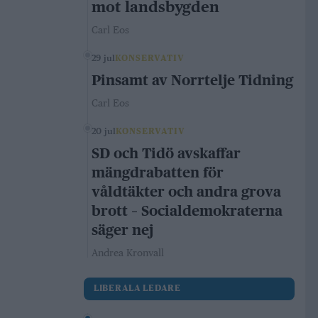
mot landsbygden
Carl Eos
29 jul
KONSERVATIV
Pinsamt av Norrtelje Tidning
Carl Eos
20 jul
KONSERVATIV
SD och Tidö avskaffar
mängdrabatten för
våldtäkter och andra grova
brott – Socialdemokraterna
säger nej
Andrea Kronvall
LIBERALA LEDARE