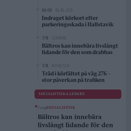
06:00
BLÅLJUS
Indraget körkort efter
parkeringsskada i Hallstavik
7/8
LEDARE
Bältros kan innebära livslångt
lidande för den som drabbas
7/8
NYHETER
Träd i körfältet på väg 276 –
stor påverkan på trafiken
SOCIALISTISKA LEDARE
7 aug
SOCIALISTISK
Bältros kan innebära
livslångt lidande för den