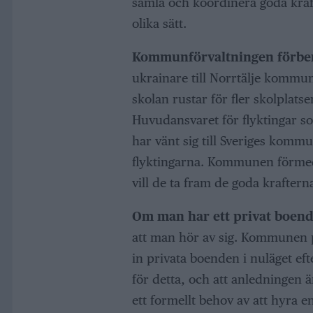
samla och koordinera goda krafte
olika sätt.
Kommunförvaltningen förbe
ukrainare till Norrtälje kommu
skolan rustar för fler skolplatser
Huvudansvaret för flyktingar so
har vänt sig till Sveriges kommu
flyktingarna. Kommunen förme
vill de ta fram de goda krafter
Om man har ett privat boen
att man hör av sig. Kommunen po
in privata boenden i nuläget ef
för detta, och att anledningen 
ett formellt behov av att hyra 