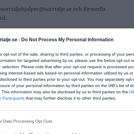
: norrtaljehjalper@norrtalje.se och förmedla
ed.
talje.se -
Do Not Process My Personal Information
to opt-out of the sale, sharing to third parties, or processing of your per
formation for targeted advertising by us, please use the below opt-out s
ANNONS
r selection. Please note that after your opt-out request is processed y
eing interest-based ads based on personal information utilized by us or
disclosed to third parties prior to your opt-out. You may separately opt-
losure of your personal information by third parties on the IAB’s list of
ANNONS
. This information may also be disclosed by us to third parties on the
IA
Participants
that may further disclose it to other third parties.
l Data Processing Opt Outs