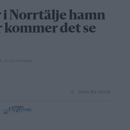
 i Norrtälje hamn
r kommer det se
– AV REDAKTIONEN
26
Share the article
ANNONS