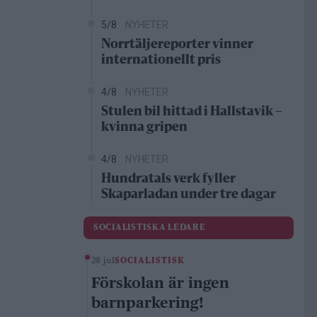
5/8
NYHETER
Norrtäljereporter vinner
internationellt pris
4/8
NYHETER
Stulen bil hittad i Hallstavik –
kvinna gripen
4/8
NYHETER
Hundratals verk fyller
Skaparladan under tre dagar
SOCIALISTISKA LEDARE
28 jul
SOCIALISTISK
Förskolan är ingen
barnparkering!