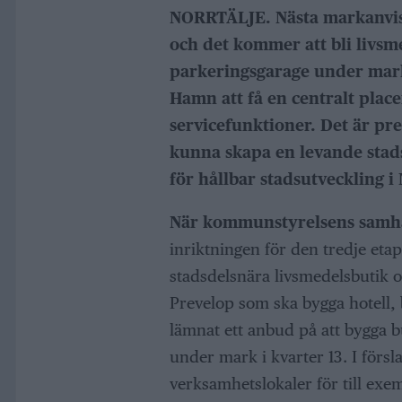
NORRTÄLJE. Nästa markanvisn
och det kommer att bli livsm
parkeringsgarage under mark.
Hamn att få en centralt plac
servicefunktioner. Det är pre
kunna skapa en levande stads
för hållbar stadsutveckling 
När kommunstyrelsens samhä
inriktningen för den tredje eta
stadsdelsnära livsmedelsbutik o
Prevelop som ska bygga hotell,
lämnat ett anbud på att bygga b
under mark i kvarter 13. I försl
verksamhetslokaler för till exe