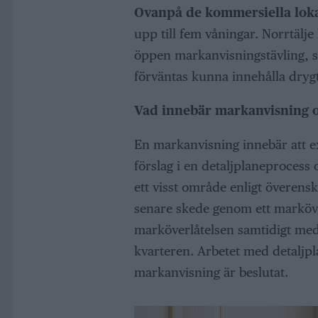
Ovanpå de kommersiella lok
upp till fem våningar. Norrtälj
öppen markanvisningstävling, s
förväntas kunna innehålla drygt
Vad innebär markanvisning o
En markanvisning innebär att exp
förslag i en detaljplaneprocess
ett visst område enligt överensk
senare skede genom ett marköve
marköverlåtelsen samtidigt med e
kvarteren. Arbetet med detaljpla
markanvisning är beslutat.