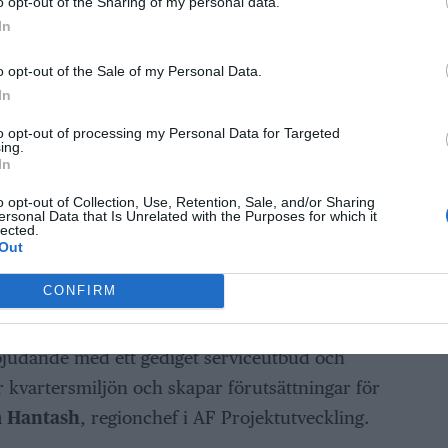
o opt-out of the Sharing of my personal data.
er hotellet även bygger de här delarna.
In
 för kommunen, säger
Bino Drummond
(M),
o opt-out of the Sale of my Personal Data.
 i pressmeddelandet.
In
 ligga under livsmedelsbutiken kommer att
to opt-out of processing my Personal Data for Targeted
ing.
len i kvarteret, inklusive mobilitetsfunktioner
In
h kunder i butikerna. Dessutom kommer
o opt-out of Collection, Use, Retention, Sale, and/or Sharing
ersonal Data that Is Unrelated with the Purposes for which it
nvändas av det blivande hotellet och av
lected.
Out
t, till exempel det kommande badet och andra
CONFIRM
t och ser positivt på att vi nu får möjligheten
rbjudande med ett gediget serviceutbud och
r kvartersmiljön och skapar förutsättningar för
 Hantash
, regionchef i AF Projektutveckling.