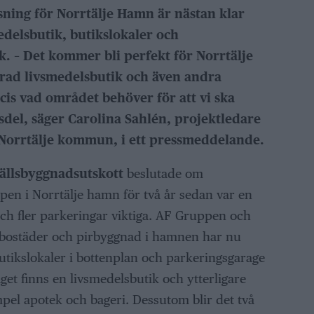
ing för Norrtälje Hamn är nästan klar
edelsbutik, butikslokaler och
 – Det kommer bli perfekt för Norrtälje
erad livsmedelsbutik och även andra
cis vad området behöver för att vi ska
del, säger Carolina Sahlén, projektledare
i Norrtälje kommun, i ett pressmeddelande.
llsbyggnadsutskott
beslutade om
ppen i Norrtälje hamn för två år sedan var en
ch fler parkeringar viktiga. AF Gruppen och
 bostäder och pirbyggnad i hamnen har nu
utikslokaler i bottenplan och parkeringsgarage
aget finns en livsmedelsbutik och ytterligare
mpel apotek och bageri. Dessutom blir det två