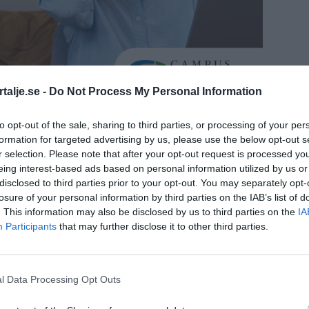
talje.se -
Do Not Process My Personal Information
för kvarter 13 kommer att delas upp i två
to opt-out of the sale, sharing to third parties, or processing of your per
formation for targeted advertising by us, please use the below opt-out s
en bostadsdel. AF Gruppen och Prevelop har
r selection. Please note that after your opt-out request is processed y
lla delen i en affär som är värd drygt tio
eing interest-based ads based on personal information utilized by us or
disclosed to third parties prior to your opt-out. You may separately opt-
 Dessutom kommer det att tillkomma 7,8
losure of your personal information by third parties on the IAB’s list of
om kommunen kommer att bygga. Förslaget är
. This information may also be disclosed by us to third parties on the
IA
Participants
that may further disclose it to other third parties.
rsiella delen till AF Gruppen. Beslutet tas av
l Data Processing Opt Outs
ser ut att få in både fler parkeringar och
, och det kommer bli samordningsvinster