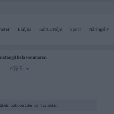
heter
Blåljus
Kultur/Nöje
Sport
Näringsliv
ipen
tälje badhus
an stängd hela sommaren
ANNONS
 pris
ipen
tälje badhus
tikeln publicerades för 4 år sedan