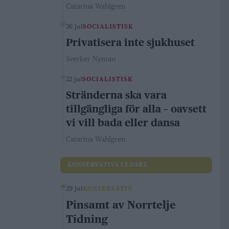
Catarina Wahlgren
26 jul
SOCIALISTISK
Privatisera inte sjukhuset
Sverker Nyman
22 jul
SOCIALISTISK
Stränderna ska vara
tillgängliga för alla – oavsett
vi vill bada eller dansa
Catarina Wahlgren
KONSERVATIVA LEDARE
29 jul
KONSERVATIV
Pinsamt av Norrtelje
Tidning