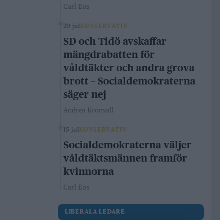
Carl Eos
20 jul
KONSERVATIV
SD och Tidö avskaffar
mängdrabatten för
våldtäkter och andra grova
brott – Socialdemokraterna
säger nej
Andrea Kronvall
15 jul
KONSERVATIV
Socialdemokraterna väljer
våldtäktsmännen framför
kvinnorna
Carl Eos
LIBERALA LEDARE