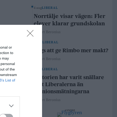
4 aug
LIBERAL
Norrtälje visar vägen: Fler
elever klarar grundskolan
Robert Beronius
29 jul
LIBERAL
sonal or
Dags att ge Rimbo mer makt?
ection to
ou may
Robert Beronius
 personal
out of the
21 jul
LIBERAL
 downstream
Historien har varit snällare
B’s List of
mot Liberalerna än
opinionsmätningarna
Robert Beronius
ANNONS