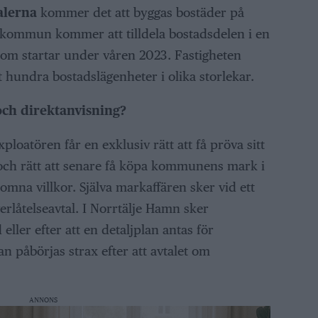
alerna
kommer det att byggas bostäder på
e kommun kommer att tilldela bostadsdelen i en
om startar under våren 2023. Fastigheten
 hundra bostadslägenheter i olika storlekar.
ch direktanvisning?
loatören får en exklusiv rätt att få pröva sitt
 och rätt att senare få köpa kommunens mark i
omna villkor. Själva markaffären sker vid ett
rlåtelseavtal. I Norrtälje Hamn sker
ller efter att en detaljplan antas för
n påbörjas strax efter att avtalet om
ANNONS