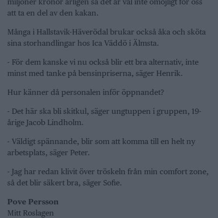
miljoner kronor årligen så det är väl inte omöjligt för oss
att ta en del av den kakan.
Många i Hallstavik-Häverödal brukar också åka och sköta
sina storhandlingar hos Ica Väddö i Älmsta.
- För dem kanske vi nu också blir ett bra alternativ, inte
minst med tanke på bensinpriserna, säger Henrik.
Hur känner då personalen inför öppnandet?
- Det här ska bli skitkul, säger ungtuppen i gruppen, 19-
årige Jacob Lindholm.
- Väldigt spännande, blir som att komma till en helt ny
arbetsplats, säger Peter.
- Jag har redan klivit över tröskeln från min comfort zone,
så det blir säkert bra, säger Sofie.
Pove Persson
Mitt Roslagen