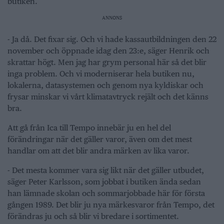
butiken.
ANNONS
- Ja då. Det fixar sig. Och vi hade kassautbildningen den 22
november och öppnade idag den 23:e, säger Henrik och
skrattar högt. Men jag har grym personal här så det blir
inga problem. Och vi moderniserar hela butiken nu,
lokalerna, datasystemen och genom nya kyldiskar och
frysar minskar vi vårt klimatavtryck rejält och det känns
bra.
Att gå från Ica till Tempo innebär ju en hel del
förändringar när det gäller varor, även om det mest
handlar om att det blir andra märken av lika varor.
- Det mesta kommer vara sig likt när det gäller utbudet,
säger Peter Karlsson, som jobbat i butiken ända sedan
han lämnade skolan och sommarjobbade här för första
gången 1989. Det blir ju nya märkesvaror från Tempo, det
förändras ju och så blir vi bredare i sortimentet.