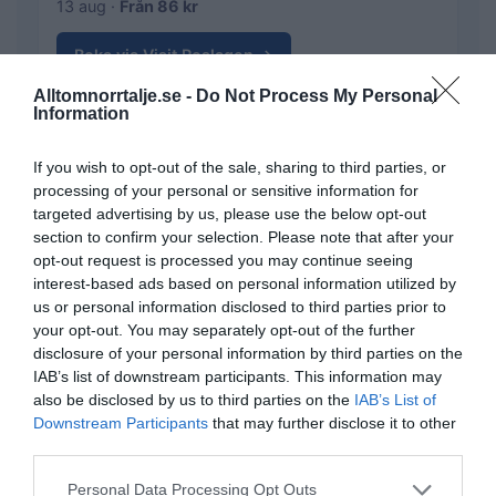
13 aug ·
Från 86 kr
Boka via Visit Roslagen →
Alltomnorrtalje.se -
Do Not Process My Personal
Information
→
Säsongsavslutning med Norrtälje fotbollsgolf
Från 86 kr
If you wish to opt-out of the sale, sharing to third parties, or
22 aug
processing of your personal or sensitive information for
targeted advertising by us, please use the below opt-out
section to confirm your selection. Please note that after your
opt-out request is processed you may continue seeing
artikel
hallstavik
häverö
näringsliv
Ämnen:
interest-based ads based on personal information utilized by
us or personal information disclosed to third parties prior to
sos alarm
your opt-out. You may separately opt-out of the further
disclosure of your personal information by third parties on the
IAB’s list of downstream participants. This information may
also be disclosed by us to third parties on the
IAB’s List of
Downstream Participants
that may further disclose it to other
third parties.
Personal Data Processing Opt Outs