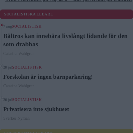
SOCIALISTISKA LEDARE
7 aug
SOCIALISTISK
Bältros kan innebära livslångt lidande för den
som drabbas
Catarina Wahlgren
28 jul
SOCIALISTISK
Förskolan är ingen barnparkering!
Catarina Wahlgren
26 jul
SOCIALISTISK
Privatisera inte sjukhuset
Sverker Nyman