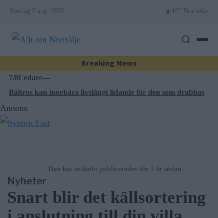
Miljöpartiets höjda drivmedelspriser är hat mot landsbygden
Skip
☀️
Söndag 9 aug. 2026
19° Norrtälje
8/8
Nyheter
—
to
Villapriser rusar – lägenheter backar kraftigt i Norrtälje
content
8/8
Blåljus
—
Breaking News
Indraget körkort efter parkeringsskada i Hallstavik
7/8
Ledare
—
Bältros kan innebära livslångt lidande för den som drabbas
7/8
Nyheter
—
Annons
Träd i körfältet på väg 276 – stor påverkan på trafiken
8/8
Konservativa ledare
—
Miljöpartiets höjda drivmedelspriser är hat mot landsbygden
Den här artikeln publicerades för 2 år sedan
Nyheter
Snart blir det källsortering
i anslutning till din villa