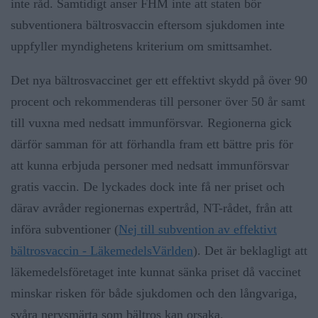
inte råd. Samtidigt anser FHM inte att staten bör
subventionera bältrosvaccin eftersom sjukdomen inte
uppfyller myndighetens kriterium om smittsamhet.
Det nya bältrosvaccinet ger ett effektivt skydd på över 90
procent och rekommenderas till personer över 50 år samt
till vuxna med nedsatt immunförsvar. Regionerna gick
därför samman för att förhandla fram ett bättre pris för
att kunna erbjuda personer med nedsatt immunförsvar
gratis vaccin. De lyckades dock inte få ner priset och
därav avråder regionernas expertråd, NT-rådet, från att
införa subventioner (
Nej till subvention av effektivt
bältrosvaccin - LäkemedelsVärlden
). Det är beklagligt att
läkemedelsföretaget inte kunnat sänka priset då vaccinet
minskar risken för både sjukdomen och den långvariga,
svåra nervsmärta som bältros kan orsaka.