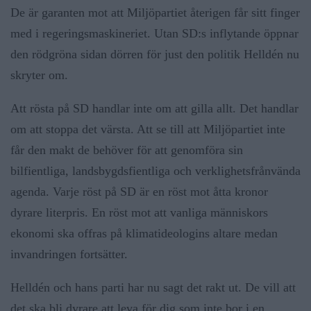
De är garanten mot att Miljöpartiet återigen får sitt finger
med i regeringsmaskineriet. Utan SD:s inflytande öppnar
den rödgröna sidan dörren för just den politik Helldén nu
skryter om.
Att rösta på SD handlar inte om att gilla allt. Det handlar
om att stoppa det värsta. Att se till att Miljöpartiet inte
får den makt de behöver för att genomföra sin
bilfientliga, landsbygdsfientliga och verklighetsfrånvända
agenda. Varje röst på SD är en röst mot åtta kronor
dyrare literpris. En röst mot att vanliga människors
ekonomi ska offras på klimatideologins altare medan
invandringen fortsätter.
Helldén och hans parti har nu sagt det rakt ut. De vill att
det ska bli dyrare att leva för dig som inte bor i en