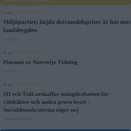
KONSERVATIVA LEDARE
8 aug
KONSERVATIV
Miljöpartiets höjda drivmedelspriser är hat mot
landsbygden
Carl Eos
29 jul
KONSERVATIV
Pinsamt av Norrtelje Tidning
Carl Eos
20 jul
KONSERVATIV
SD och Tidö avskaffar mängdrabatten för
våldtäkter och andra grova brott –
Socialdemokraterna säger nej
Andrea Kronvall