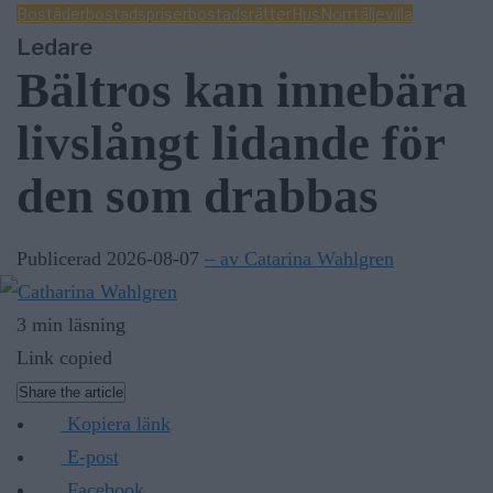
Bostäder
bostadspriser
bostadsrätter
Hus
Norrtälje
villa
Ledare
Bältros kan innebära
livslångt lidande för
den som drabbas
Publicerad 2026-08-07
– av Catarina Wahlgren
3 min läsning
Link copied
Share the article
Kopiera länk
E-post
Facebook