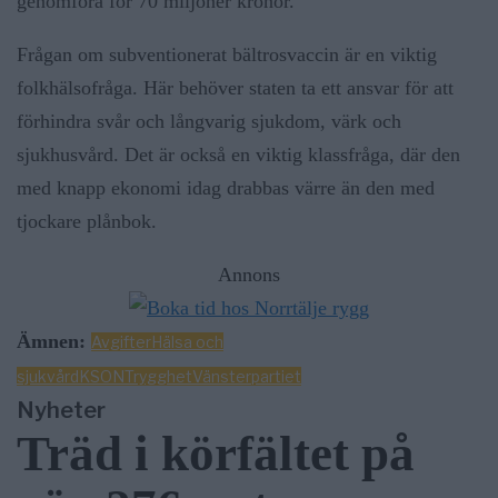
genomföra för 70 miljoner kronor.
Frågan om subventionerat bältrosvaccin är en viktig
folkhälsofråga. Här behöver staten ta ett ansvar för att
förhindra svår och långvarig sjukdom, värk och
sjukhusvård. Det är också en viktig klassfråga, där den
med knapp ekonomi idag drabbas värre än den med
tjockare plånbok.
Annons
Ämnen:
Avgifter
Hälsa och
sjukvård
KSON
Trygghet
Vänsterpartiet
Nyheter
Träd i körfältet på