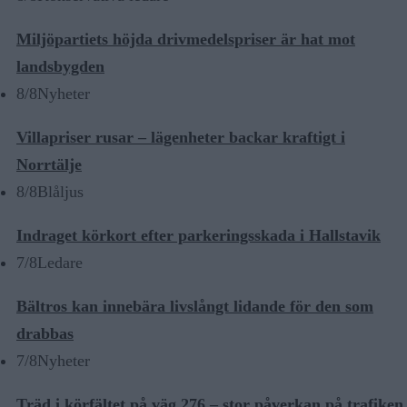
Miljöpartiets höjda drivmedelspriser är hat mot
landsbygden
8/8
Nyheter
Villapriser rusar – lägenheter backar kraftigt i
Norrtälje
8/8
Blåljus
Indraget körkort efter parkeringsskada i Hallstavik
7/8
Ledare
Bältros kan innebära livslångt lidande för den som
drabbas
7/8
Nyheter
Träd i körfältet på väg 276 – stor påverkan på trafiken