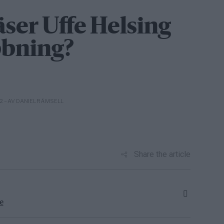
äser Uffe Helsing
bning?
– AV DANIEL RÄMSELL
12
Share the article
e