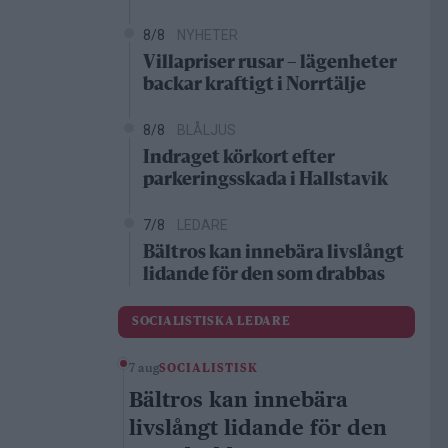
8/8
NYHETER
Villapriser rusar – lägenheter
backar kraftigt i Norrtälje
8/8
BLÅLJUS
Indraget körkort efter
parkeringsskada i Hallstavik
7/8
LEDARE
Bältros kan innebära livslångt
lidande för den som drabbas
SOCIALISTISKA LEDARE
7 aug
SOCIALISTISK
Bältros kan innebära
livslångt lidande för den