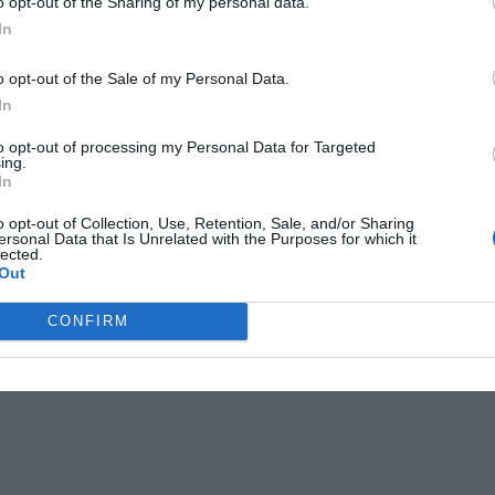
o opt-out of the Sharing of my personal data.
mat “Knark är bajs” men uttrycker att det är
In
l de lite stökiga eleverna när grupperna är
o opt-out of the Sale of my Personal Data.
vancerade föreläsningar för vuxna,
In
 angående konflikthantering.
to opt-out of processing my Personal Data for Targeted
ing.
In
tsatt för mobbning men har sett många exempel
o opt-out of Collection, Use, Retention, Sale, and/or Sharing
å behandlingshemmet hur negativt det inverkar
ersonal Data that Is Unrelated with the Purposes for which it
lected.
vilket sätt mobbning förföljer människor genom
Out
 beskriver att drivkraften i arbetet är att bidra
CONFIRM
ornas arbete mot mobbning.
ANNONS