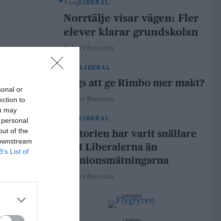
4 aug
LIBERAL
Norrtälje visar vägen: Fler
elever klarar grundskolan
Robert Beronius
29 jul
LIBERAL
Dags att ge Rimbo mer makt?
sonal or
Robert Beronius
ection to
ou may
21 jul
LIBERAL
 personal
out of the
Historien har varit snällare
 downstream
mot Liberalerna än
B’s List of
opinionsmätningarna
Robert Beronius
ANNONS
ANNONS