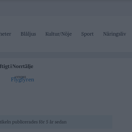
heter
Blåljus
Kultur/Nöje
Sport
Näringsliv
r den som drabbas
delspriser är hat mot landsbygden
tigt i Norrtälje
 Hallstavik
ANNONS
r den som drabbas
tikeln publicerades för 5 år sedan