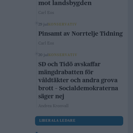
mot landsbygden
Carl Eos
29 jul
KONSERVATIV
Pinsamt av Norrtelje Tidning
Carl Eos
20 jul
KONSERVATIV
SD och Tidö avskaffar
mängdrabatten för
våldtäkter och andra grova
brott – Socialdemokraterna
säger nej
Andrea Kronvall
LIBERALA LEDARE