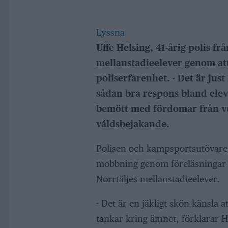
Lyssna
Uffe Helsing, 41-årig polis f
mellanstadieelever genom a
poliserfarenhet.
- Det är jus
sådan bra respons bland elev
bemött med fördomar från vu
våldsbejakande.
Polisen och kampsportsutövaren 
mobbning genom föreläsningar 
Norrtäljes mellanstadieelever.
- Det är en jäkligt skön känsla 
tankar kring ämnet, förklarar 