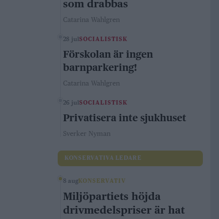
som drabbas
Catarina Wahlgren
28 jul
SOCIALISTISK
Förskolan är ingen
barnparkering!
Catarina Wahlgren
26 jul
SOCIALISTISK
Privatisera inte sjukhuset
Sverker Nyman
KONSERVATIVA LEDARE
8 aug
KONSERVATIV
Miljöpartiets höjda
drivmedelspriser är hat