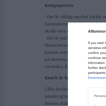
Kampsporten
- Det är väldigt mycket kärlek o
kampsporten, förklarar Helsing 
skulle vara våldsbejankande.
Alltomnorr
- Det är just för att vi håller 
If you wish 
bland barnen, förklarar polisen 
sensitive in
honom som kampsportsutövare o
confirm you
continue se
på eleverna. - Jag vill få barnen
information 
varandra, fortsätter Uffe.
further disc
participants
Knark är bajs
Downstream 
Uffes föreläsningar för mellanst
mindre grupper för att passa 10 t
Persona
barnen skall orka att vara enga