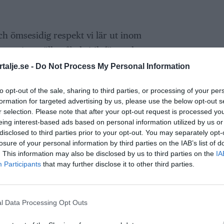
ch ömsesidig respekt vi lär ut inom
som inte sällan får kritik för att kampsport
talje.se -
Do Not Process My Personal Information
på med kampsport som vi får så bra respons
to opt-out of the sale, sharing to third parties, or processing of your per
som menar att barnen istället ser upp till
formation for targeted advertising by us, please use the below opt-out s
ch polis och således har en positiv inverkan
r selection. Please note that after your opt-out request is processed y
eing interest-based ads based on personal information utilized by us or
 att vilja vara så snälla som möjligt mot
disclosed to third parties prior to your opt-out. You may separately opt-
losure of your personal information by third parties on the IAB’s list of
. This information may also be disclosed by us to third parties on the
IA
Participants
that may further disclose it to other third parties.
adieeleverna är givetvis korta, koncisa och i
ill 12-åringar. Ofta enbart en slide för att
l Data Processing Opt Outs
gerade. Han föreläser emellertid även för 100-