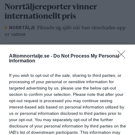
Norrtäljereporter vinner
internationellt pris
Filmade sig själv när han vinschades upp
NORRTÄLJE
ur vattnet
Alltomnorrtalje.se -
Do Not Process My Personal
Information
Stulen bil hittad i Hallstavik –
kvinna gripen
If you wish to opt-out of the sale, sharing to third parties, or
processing of your personal or sensitive information for
Kvinna misstänkt för tillgrepp av
HALLSTAVIK
targeted advertising by us, please use the below opt-out
fortskaffningsmedel
section to confirm your selection. Please note that after your
opt-out request is processed you may continue seeing
interest-based ads based on personal information utilized by
us or personal information disclosed to third parties prior to
your opt-out. You may separately opt-out of the further
Hundratals verk fyller
disclosure of your personal information by third parties on the
Skaparladan under tre dagar
IAB’s list of downstream participants. This information may