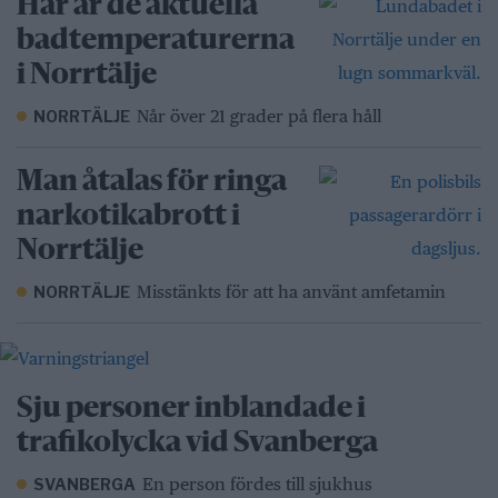
Här är de aktuella
badtemperaturerna
i Norrtälje
Når över 21 grader på flera håll
NORRTÄLJE
Man åtalas för ringa
narkotikabrott i
Norrtälje
Misstänkts för att ha använt amfetamin
NORRTÄLJE
Sju personer inblandade i
trafikolycka vid Svanberga
En person fördes till sjukhus
SVANBERGA