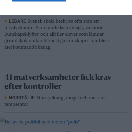
Norrtälje visar vägen: Fler elever
klarar grundskolan
Svensk skola beskrivs ofta som ett
LEDARE
misslyckande. Sjunkande läsförmåga, växande
kunskapsklyftor och allt fler elever som lämnar
grundskolan utan tillräckliga kunskaper har blivit
återkommande inslag
41 matverksamheter fick krav
efter kontroller
Musspillning, mögel och mat i fel
NORRTÄLJE
temperatur