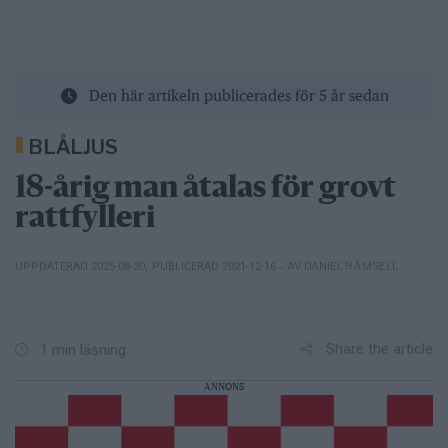
Den här artikeln publicerades för 5 år sedan
BLÅLJUS
18-årig man åtalas för grovt
rattfylleri
– AV DANIEL RÄMSELL
UPPDATERAD 2025-08-20
,
PUBLICERAD 2021-12-16
Share the article
1 min läsning
ANNONS