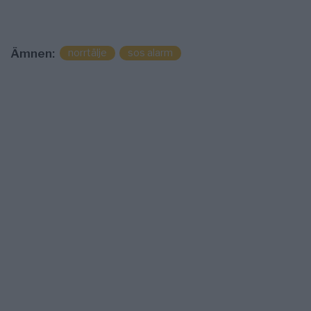
norrtälje
sos alarm
Ämnen: