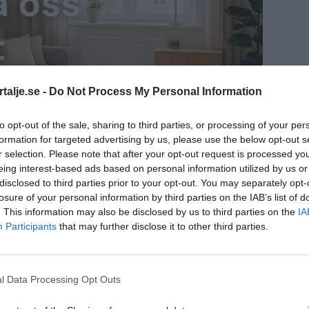
talje.se -
Do Not Process My Personal Information
to opt-out of the sale, sharing to third parties, or processing of your per
formation for targeted advertising by us, please use the below opt-out s
r selection. Please note that after your opt-out request is processed y
eing interest-based ads based on personal information utilized by us or
disclosed to third parties prior to your opt-out. You may separately opt-
losure of your personal information by third parties on the IAB’s list of
 Norrtälje en straff, som Gabriel Melin
. This information may also be disclosed by us to third parties on the
IA
tt press från Hudiksvall höll hemmalaget tätt
Participants
that may further disclose it to other third parties.
 65 skott under matchen, men Norrtäljes
l Data Processing Opt Outs
ade och räddade 64 av dem.