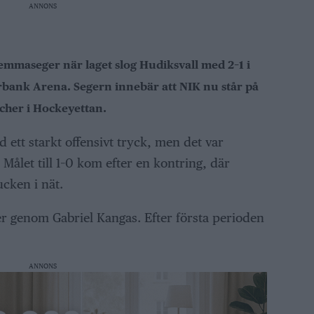
ANNONS
hemmaseger när laget slog Hudiksvall med 2–1 i
rbank Arena. Segern innebär att NIK nu står på
tcher i Hockeyettan.
ett starkt offensivt tryck, men det var
ålet till 1–0 kom efter en kontring, där
cken i nät.
er genom Gabriel Kangas. Efter första perioden
ANNONS