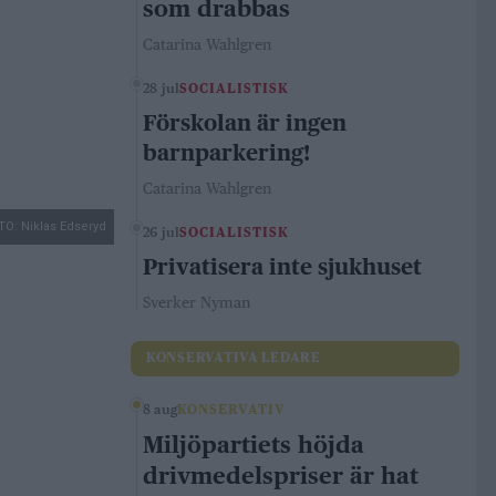
som drabbas
Catarina Wahlgren
28 jul
SOCIALISTISK
Förskolan är ingen
barnparkering!
Catarina Wahlgren
TO: Niklas Edseryd
26 jul
SOCIALISTISK
Privatisera inte sjukhuset
Sverker Nyman
KONSERVATIVA LEDARE
8 aug
KONSERVATIV
Miljöpartiets höjda
drivmedelspriser är hat