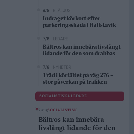
8/8
BLÅLJUS
Indraget körkort efter
parkeringsskada i Hallstavik
7/8
LEDARE
Bältros kan innebära livslångt
lidande för den som drabbas
7/8
NYHETER
Träd i körfältet på väg 276 –
stor påverkan på trafiken
SOCIALISTISKA LEDARE
7 aug
SOCIALISTISK
Bältros kan innebära
livslångt lidande för den