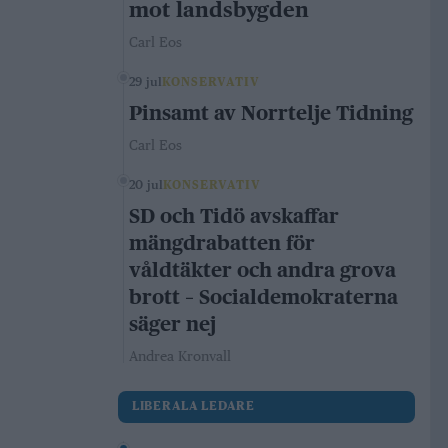
mot landsbygden
Carl Eos
29 jul
KONSERVATIV
Pinsamt av Norrtelje Tidning
Carl Eos
20 jul
KONSERVATIV
SD och Tidö avskaffar
mängdrabatten för
våldtäkter och andra grova
brott – Socialdemokraterna
säger nej
Andrea Kronvall
LIBERALA LEDARE