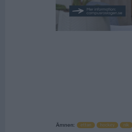
Ämnen:
ettan
hockey
nik