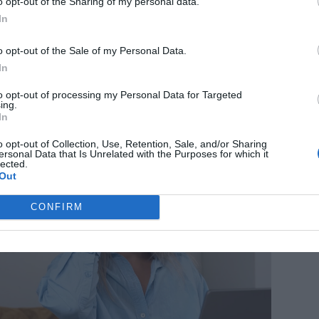
o opt-out of the Sharing of my personal data.
In
, och NIK kunde därmed säkra tre viktiga
o opt-out of the Sale of my Personal Data.
In
ot Örnsköldsvik den 18 oktober.
to opt-out of processing my Personal Data for Targeted
ing.
In
ANNONS
o opt-out of Collection, Use, Retention, Sale, and/or Sharing
ersonal Data that Is Unrelated with the Purposes for which it
lected.
Out
CONFIRM