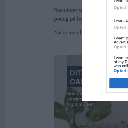
I want t
Opted 
Resultatet stod sig perioden ut
poäng på hemmaplan.
I want t
Opted 
Nästa match spelar NIK borta m
I want 
Advertis
Opted 
I want t
of my P
was col
Opted 