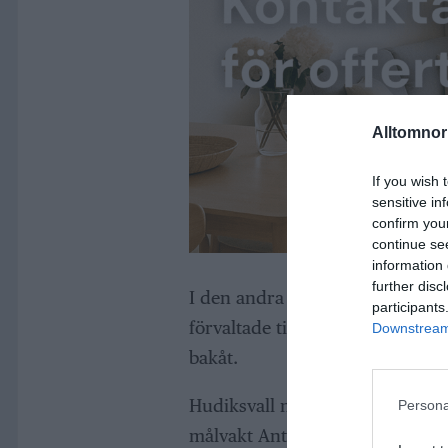
Alltomnorr
If you wish 
sensitive in
confirm you
continue se
information 
further disc
I den andra perioden tilldelades
participants
förvaltade till 2–1. Trots fortsa
Downstream 
bakåt.
Hudiksvall noterades för totalt
Persona
målvakt Anton Danell storspel