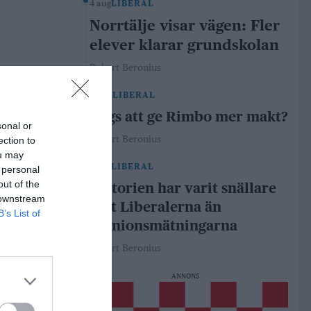
4 aug
LIBERAL
Norrtälje visar vägen: Fler
elever klarar grundskolan
Robert Beronius
29 jul
LIBERAL
Dags att ge Rimbo mer makt?
sonal or
Robert Beronius
ection to
ou may
21 jul
LIBERAL
 personal
out of the
Historien har varit snällare
 downstream
mot Liberalerna än
B’s List of
opinionsmätningarna
Robert Beronius
ANNONS