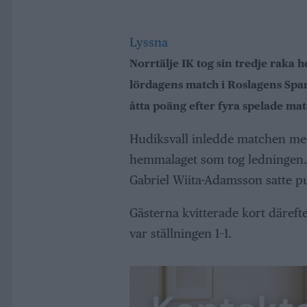
Lyssna
Norrtälje IK tog sin tredje raka 
lördagens match i Roslagens Spa
åtta poäng efter fyra spelade ma
Hudiksvall inledde matchen med 
hemmalaget som tog ledningen. M
Gabriel Wiita-Adamsson satte pu
Gästerna kvitterade kort däreft
var ställningen 1–1.