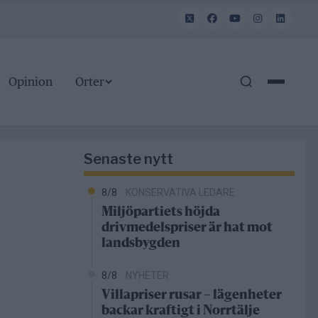
Opinion
Orter
Senaste nytt
8/8
KONSERVATIVA LEDARE
Miljöpartiets höjda
drivmedelspriser är hat mot
landsbygden
8/8
NYHETER
Villapriser rusar – lägenheter
backar kraftigt i Norrtälje