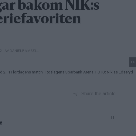
ar bakom NIK:s
eriefavoriten
– AV DANIEL RÄMSELL
12
FO
med 2–1 i lördagens match i Roslagens Sparbank Arena. FOTO: Niklas Edseryd
Share the article
e