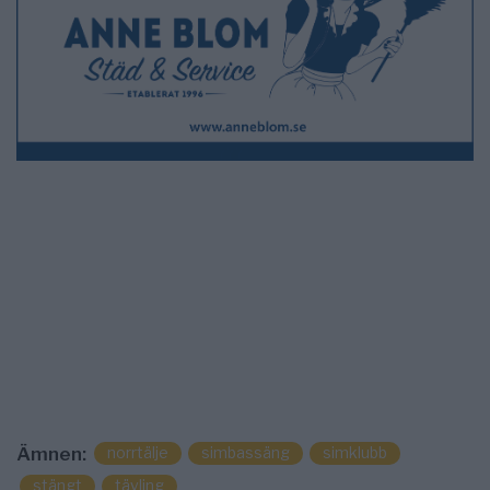
norrtälje
simbassäng
simklubb
Ämnen:
stängt
tävling