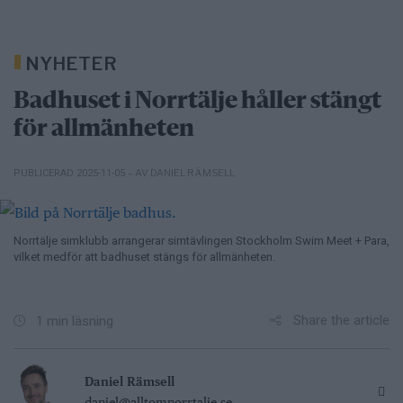
NYHETER
Badhuset i Norrtälje håller stängt
för allmänheten
– AV DANIEL RÄMSELL
PUBLICERAD 2025-11-05
Norrtälje simklubb arrangerar simtävlingen Stockholm Swim Meet + Para,
vilket medför att badhuset stängs för allmänheten.
Share the article
1 min läsning
Daniel Rämsell
daniel@alltomnorrtalje.se