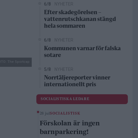
6/8
NYHETER
Efter skadegörelsen –
vattenrutschkanan stängd
hela sommaren
6/8
NYHETER
Kommunen varnar för falska
sotare
OTO: The Sportcap
5/8
NYHETER
Norrtäljereporter vinner
internationellt pris
SOCIALISTISKA LEDARE
28 jul
SOCIALISTISK
Förskolan är ingen
barnparkering!