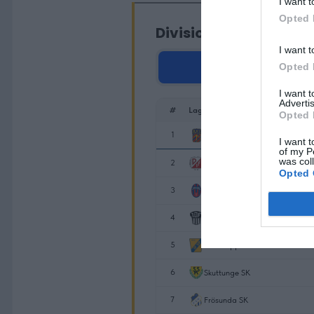
I want t
Opted 
I want t
Opted 
I want 
Advertis
Opted 
I want t
of my P
was col
Opted 