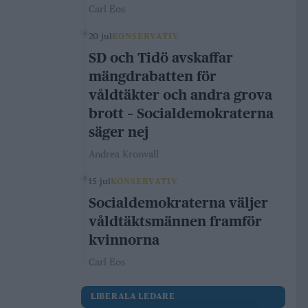
Carl Eos
20 jul
KONSERVATIV
SD och Tidö avskaffar
mängdrabatten för
våldtäkter och andra grova
brott – Socialdemokraterna
säger nej
Andrea Kronvall
15 jul
KONSERVATIV
Socialdemokraterna väljer
våldtäktsmännen framför
kvinnorna
Carl Eos
LIBERALA LEDARE