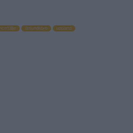
norrtälje
örsundsbro
uppland