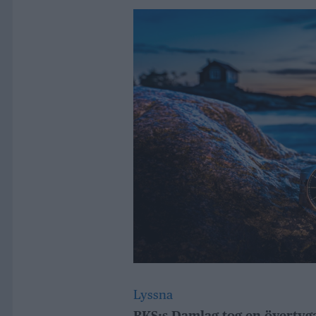
Lyssna
BKS:s Damlag tog en övertyg