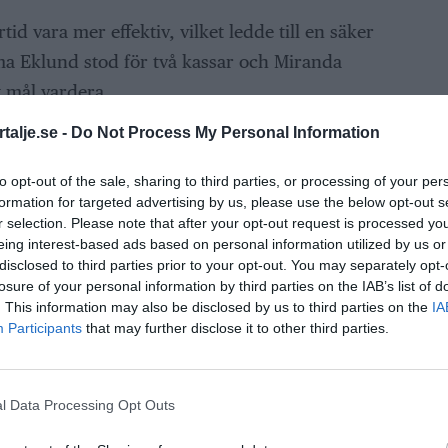
tid vara mer effektiv, vilket ledde till en säker
lma Eklund stod för två kassar och Miranda
t mål vardera.
talje.se -
Do Not Process My Personal Information
r 12 poäng och ligger på första plats i tabellen
tch mot Upsala IF Fotboll 2 på bortaplan.
to opt-out of the sale, sharing to third parties, or processing of your per
formation for targeted advertising by us, please use the below opt-out s
 emot ytterligare en rolig träningsvecka,
r selection. Please note that after your opt-out request is processed y
eing interest-based ads based on personal information utilized by us or
disclosed to third parties prior to your opt-out. You may separately opt-
losure of your personal information by third parties on the IAB’s list of
ANNONS
. This information may also be disclosed by us to third parties on the
IA
Participants
that may further disclose it to other third parties.
ANNONS
l Data Processing Opt Outs