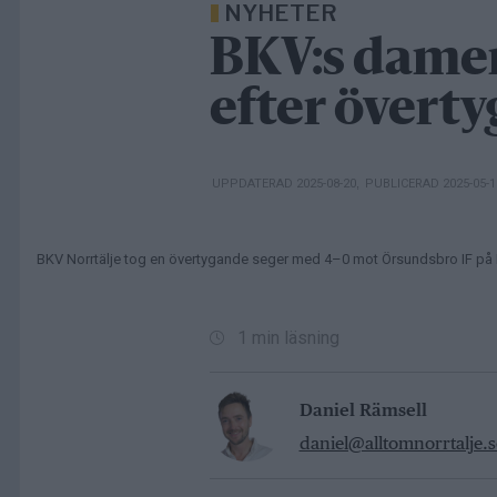
NYHETER
BKV:s damer
efter övert
UPPDATERAD 2025-08-20
,
PUBLICERAD 2025-05-
BKV Norrtälje tog en övertygande seger med 4–0 mot Örsundsbro IF på N
1 min läsning
Daniel Rämsell
daniel@alltomnorrtalje.s