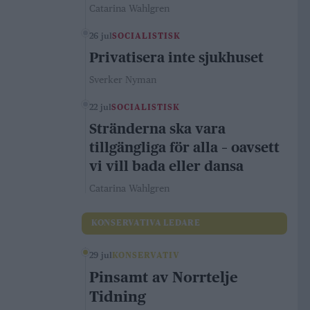
Catarina Wahlgren
26 jul
SOCIALISTISK
Privatisera inte sjukhuset
Sverker Nyman
22 jul
SOCIALISTISK
Stränderna ska vara
tillgängliga för alla – oavsett
vi vill bada eller dansa
Catarina Wahlgren
KONSERVATIVA LEDARE
29 jul
KONSERVATIV
Pinsamt av Norrtelje
Tidning