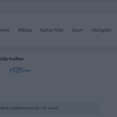
heter
Blåljus
Kultur/Nöje
Sport
Näringsliv
 pris
Roslagsteatern
tälje badhus
an stängd hela sommaren
ANNONS
 pris
Roslagsteatern
tikeln publicerades för 1 år sedan