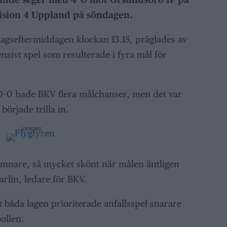
vision 4 Uppland på söndagen.
gseftermiddagen klockan 13.15, präglades av
ensivt spel som resulterade i fyra mål för
e 0–0 hade BKV flera målchanser, men det var
började trilla in.
ANNONS
jämnare, så mycket skönt när målen äntligen
Sarlin, ledare för BKV.
båda lagen prioriterade anfallsspel snarare
ollen.