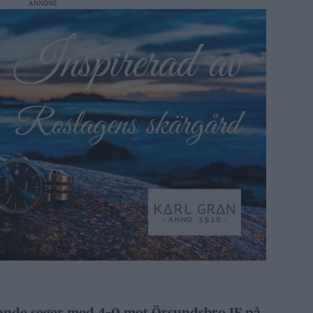
ANNONS
ande seger med 4–0 mot Örsundsbro IF på