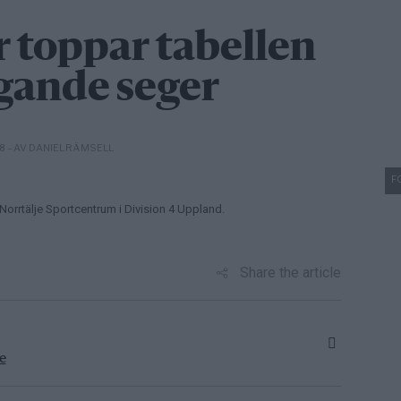
 toppar tabellen
ygande seger
– AV DANIEL RÄMSELL
18
F
orrtälje Sportcentrum i Division 4 Uppland.
Share the article
e