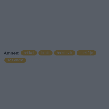
artikel
brott
hallstavik
norrtälje
Ämnen:
sos alarm