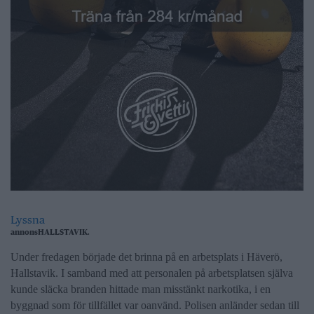
Lyssna
annons
HALLSTAVIK.
Under fredagen började det brinna på en arbetsplats i Häverö,
Hallstavik. I samband med att personalen på arbetsplatsen själva
kunde släcka branden hittade man misstänkt narkotika, i en
byggnad som för tillfället var oanvänd. Polisen anländer sedan till