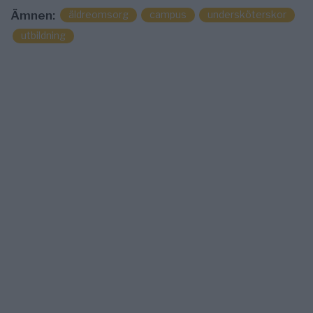
äldreomsorg
campus
undersköterskor
Ämnen:
utbildning