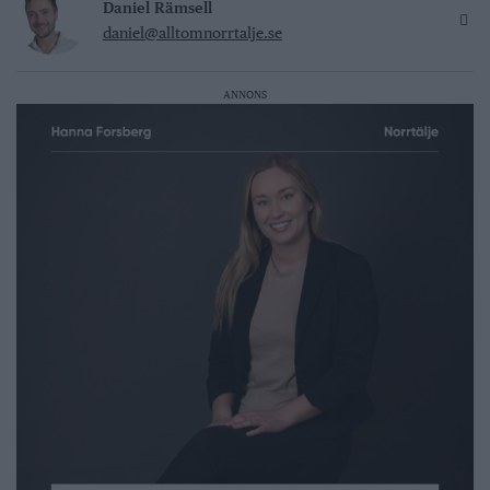
Daniel Rämsell
daniel@alltomnorrtalje.se
ANNONS