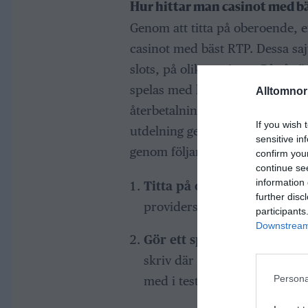
Hur hittar man casinot med b
Genom att titta på oberoende, 
casinot med bäst RTP. Dessa sa
slots, på olika casinon. På så sä
spelas med högst RTP, men ocks
Alltomnorr
återbetalning i genomsnitt. Du 
If you wish 
utdelning genom att ta reda på
sensitive in
genom följande steg:
confirm you
continue se
information 
Titta på olika speltillverka
further disc
providers) och en slotmaskin 
participants
Downstream 
Gör ett spreadsheet:
Skapa e
skriv där in RTP-procenten på
Persona
med i testet.