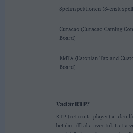
Spelinspektionen (Svensk spell
Curacao (Curacao Gaming Con
Board)
EMTA (Estonian Tax and Cust
Board)
Vad är RTP?
RTP (return to player) är den lå
betalar tillbaka över tid. Detta