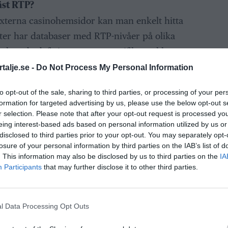
äst RTP?
externa casinohemsidor kan man enkelt hitta
jter har databaser med RTP-nivåer på olika
tt kan de definiera var ett specifikt spel kan
å vilket casino som har högst teoretiska
talje.se -
Do Not Process My Personal Information
kan även ta reda på vilket casino som har bäst
to opt-out of the sale, sharing to third parties, or processing of your per
 RTP-information på egen hand, detta görs
formation for targeted advertising by us, please use the below opt-out s
r selection. Please note that after your opt-out request is processed y
eing interest-based ads based on personal information utilized by us or
disclosed to third parties prior to your opt-out. You may separately opt-
re:
Välj ut dina 10 favorit-speltillverkare (slot
losure of your personal information by third parties on the IAB’s list of
från varje leverantör.
. This information may also be disclosed by us to third parties on the
IA
Participants
that may further disclose it to other third parties.
tt spreadsheet i Excel eller Google Sheets och
 dessa olika slots hos de casinon du vill ha
l Data Processing Opt Outs