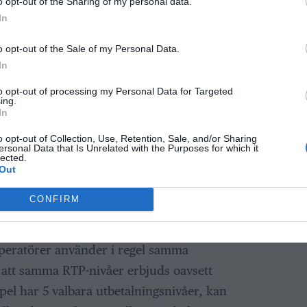
o opt-out of the Sharing of my personal data.
rje casino, och skriv sedan ned RTP för alla
In
tet.
o opt-out of the Sale of my Personal Data.
itt kalkylark kan du räkna ut vilket casino som
In
to opt-out of processing my Personal Data for Targeted
ing.
In
ns bättre återbetalning än
o opt-out of Collection, Use, Retention, Sale, and/or Sharing
ersonal Data that Is Unrelated with the Purposes for which it
lected.
Out
r generellt bättre återbetalning än
nsk licens. Detta för att den svenska
CONFIRM
h därför medveten om återbetalningsnivåer.
peratörer använder i regel samma
r att samma RTP-nivåer erbjuds oavsett
mpel har 5 valbara utbetalningsnivåer, kan