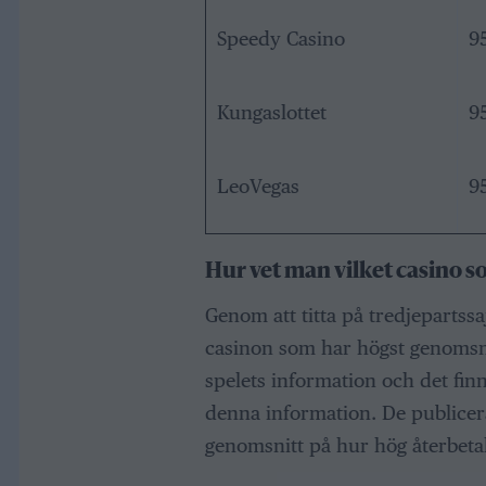
Speedy Casino
9
Kungaslottet
9
LeoVegas
9
Hur vet man vilket casino 
Genom att titta på tredjepartss
casinon som har högst genomsni
spelets information och det fi
denna information. De publicera
genomsnitt på hur hög återbeta