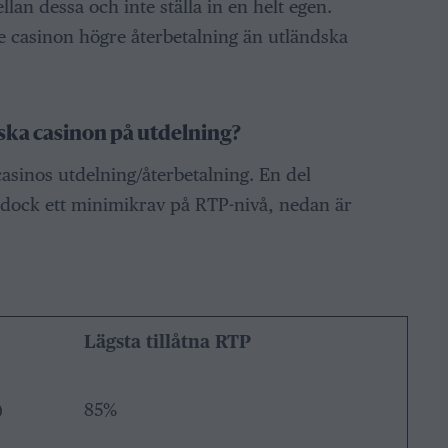
lan dessa och inte ställa in en helt egen.
e casinon högre återbetalning än utländska
nska casinon på utdelning?
casinos utdelning/återbetalning. En del
r dock ett minimikrav på RTP-nivå, nedan är
Lägsta tillåtna RTP
)
85%