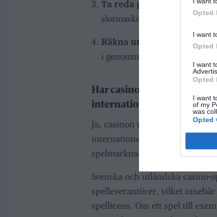
I want t
Ta reda på RTP:
Gå in på va
Opted 
slotmaskiner du har med i tes
I want t
Räkna ut genomsnittet:
I d
Opted 
i genomsnitt har bäst RTP.
I want 
Advertis
Opted 
Har casinon med svensk lice
I want t
internationella?
of my P
was col
Opted 
Ja, casinon med svensk licens ha
internationella casinos utan sve
spelmarknaden är mer mogen oc
Svenska och utländska casino-o
spelleverantörer, vilket innebä
spellicens. Om ett spel till exe