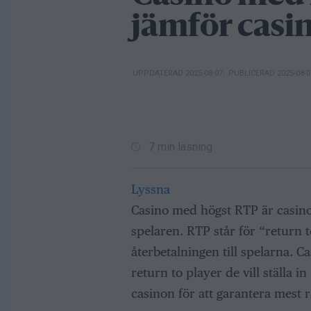
jämför casi
UPPDATERAD 2025-08-07
,
PUBLICERAD 2025-08-0
7 min läsning
Lyssna
Casino med högst RTP är casinot
spelaren. RTP står för “return t
återbetalningen till spelarna. Ca
return to player de vill ställa 
casinon för att garantera mest rä