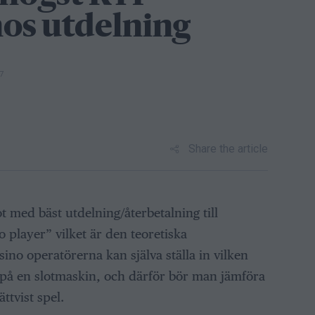
nos utdelning
7
Share the article
 med bäst utdelning/återbetalning till
o player” vilket är den teoretiska
sino operatörerna kan själva ställa in vilken
in på en slotmaskin, och därför bör man jämföra
ttvist spel.