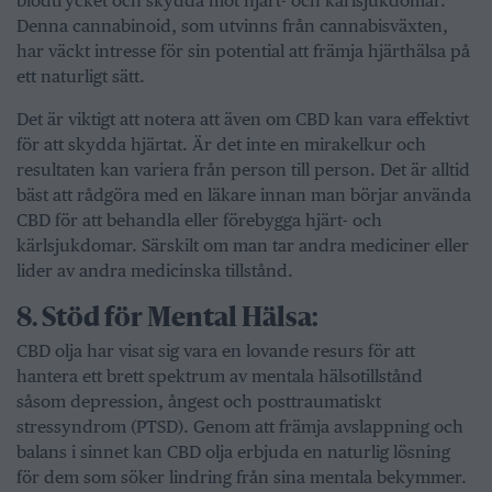
blodtrycket och skydda mot hjärt- och kärlsjukdomar.
Denna cannabinoid, som utvinns från cannabisväxten,
har väckt intresse för sin potential att främja hjärthälsa på
ett naturligt sätt.
Det är viktigt att notera att även om CBD kan vara effektivt
för att skydda hjärtat. Är det inte en mirakelkur och
resultaten kan variera från person till person. Det är alltid
bäst att rådgöra med en läkare innan man börjar använda
CBD för att behandla eller förebygga hjärt- och
kärlsjukdomar. Särskilt om man tar andra mediciner eller
lider av andra medicinska tillstånd.
8.⁠ ⁠Stöd för Mental Hälsa:
CBD olja har visat sig vara en lovande resurs för att
hantera ett brett spektrum av mentala hälsotillstånd
såsom depression, ångest och posttraumatiskt
stressyndrom (PTSD). Genom att främja avslappning och
balans i sinnet kan CBD olja erbjuda en naturlig lösning
för dem som söker lindring från sina mentala bekymmer.