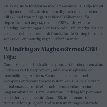
En av de stora fördelarna med att använda CBD olja för att
stödja mental hälsa är dess naturliga och milda effekter.
Till skillnad från många traditionella läkemedel för
depression och ångest, orsakar CBD vanligtvis inte
allvarliga biverkningar eller beroende. Istället erbjuder det
en säker och icke-beroendeframkallande lösning för dem
som söker en naturlig väg till välbefinnande.
9.⁠ ⁠Lindring av Magbesvär med CBD
Olja:
Cannabisolja har blivit alltmer populärt för sin potential att
lindra en rad hälsoproblem, inklusive magbesvär och
matsmältningsproblem. Genom att samspela med
kroppens endocannabinoidsystem kan CBD-olja bidra till
att balansera tarmrörelser och minska inflammation i
mag-tarmkanalen. Detta resulterar i lindring för personer
som lider av magbesvär såsom IBS, inflammatorisk
tarmsjukdom (IBD) och andra matsmältningsrelaterade