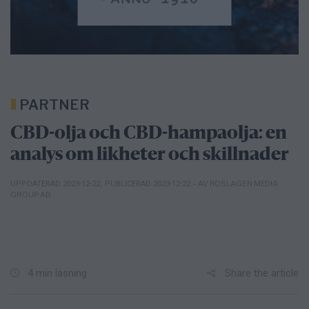
PARTNER
CBD-olja och CBD-hampaolja: en
analys om likheter och skillnader
– AV ROSLAGEN MEDIA
UPPDATERAD 2023-12-22
,
PUBLICERAD 2023-12-22
GROUP AB
Share the article
4 min läsning