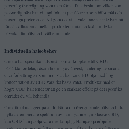
personlig övervägning som men för att fatta beslut om vilken som
passar dig bäst kan vi utgå från ett par faktorer som hälsomål och
personliga preferenser. Att göra det rätta valet innebär inte bara att
förstå skillnaderna mellan produkterna utan också hur de kan
påverka din hälsa och välbefinnande.
Individuella hälsobehov
Om du har specifika hälsomål som är kopplade till CBD:s
påstådda fördelar, såsom lindring av ångest, hantering av smärta
eller förbättring av sömnmönster, kan en CBD-olja med hög
koncentration av CBD vara det bästa valet. Produkter med en
högre CBD-halt tenderar att ge en starkare effekt på det specifika
området du vill behandla.
Om ditt fokus ligger på att förbättra din övergripande hälsa och dra
nytta av en bredare spektrum av näringsämnen, inklusive CBD,
kan CBD-hampaolja vara mer lämplig. Hampaolja erbjuder
vanligtvis en mer omfattande näringsprofil med omega-fettsyror,