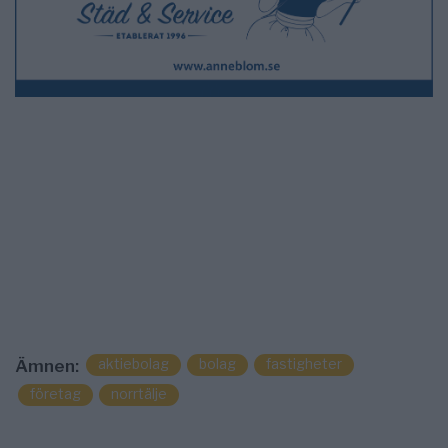
aktiebolag
bolag
fastigheter
Ämnen:
företag
norrtälje