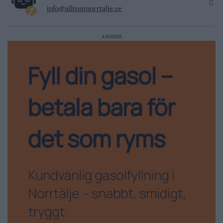
info@alltomnorrtalje.se
ANNONS