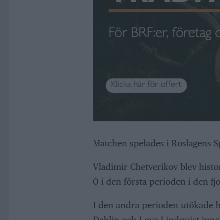
Matchen spelades i Roslagens 
Vladimir Chetverikov blev histor
0 i den första perioden i den 
I den andra perioden utökade 
Dahlin och Love Lindquist inn