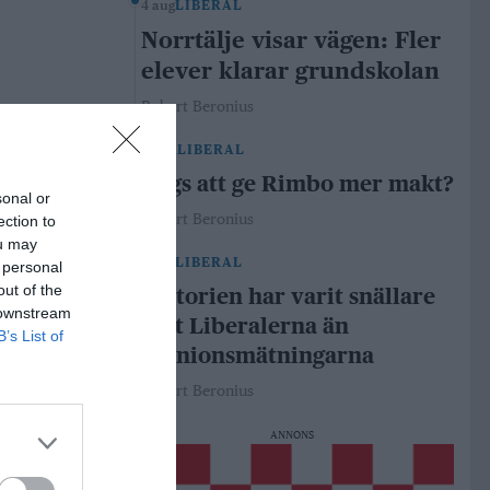
4 aug
LIBERAL
Norrtälje visar vägen: Fler
elever klarar grundskolan
Robert Beronius
29 jul
LIBERAL
Dags att ge Rimbo mer makt?
sonal or
Robert Beronius
ection to
ou may
21 jul
LIBERAL
 personal
out of the
Historien har varit snällare
 downstream
mot Liberalerna än
B’s List of
opinionsmätningarna
Robert Beronius
ANNONS