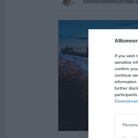
daniel@alltomnorrtalje.s
Alltomnorr
If you wish 
sensitive in
confirm you
continue se
information 
further disc
participants
Downstream 
Persona