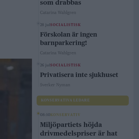
som drabbas
Catarina Wahlgren
28 jul
SOCIALISTISK
Förskolan är ingen
barnparkering!
Catarina Wahlgren
26 jul
SOCIALISTISK
Privatisera inte sjukhuset
Sverker Nyman
KONSERVATIVA LEDARE
08:10
KONSERVATIV
Miljöpartiets höjda
drivmedelspriser är hat