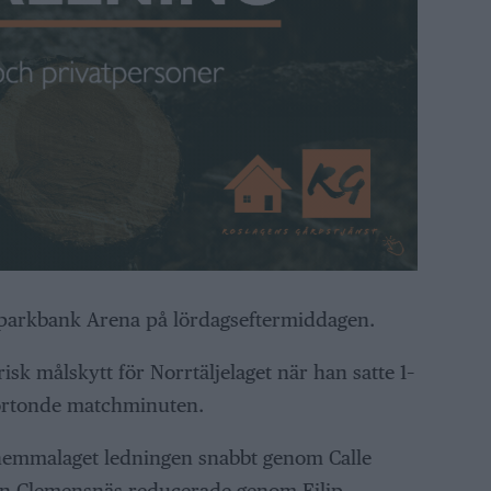
Sparkbank Arena på lördagseftermiddagen.
isk målskytt för Norrtäljelaget när han satte 1–
fjortonde matchminuten.
hemmalaget ledningen snabbt genom Calle
an Clemensnäs reducerade genom Filip