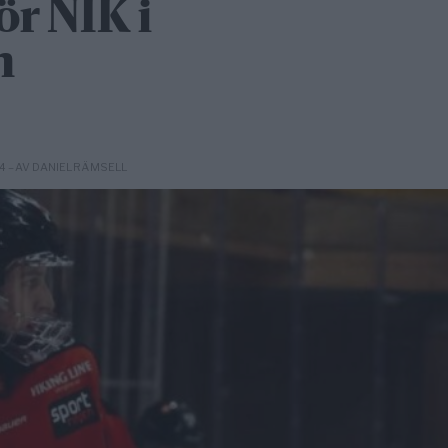
ör NIK i
n
– AV DANIEL RÄMSELL
04