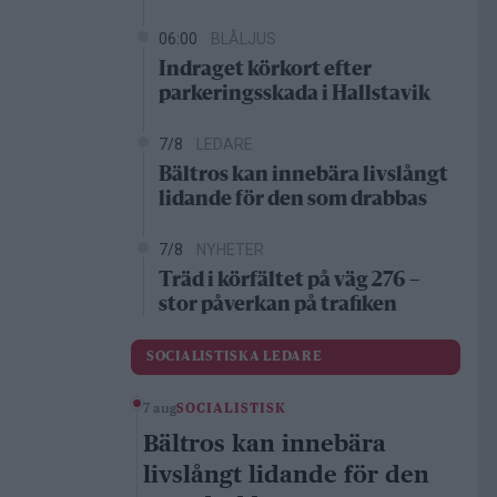
06:00
BLÅLJUS
Indraget körkort efter
parkeringsskada i Hallstavik
7/8
LEDARE
Bältros kan innebära livslångt
lidande för den som drabbas
7/8
NYHETER
Träd i körfältet på väg 276 –
stor påverkan på trafiken
SOCIALISTISKA LEDARE
7 aug
SOCIALISTISK
Bältros kan innebära
livslångt lidande för den