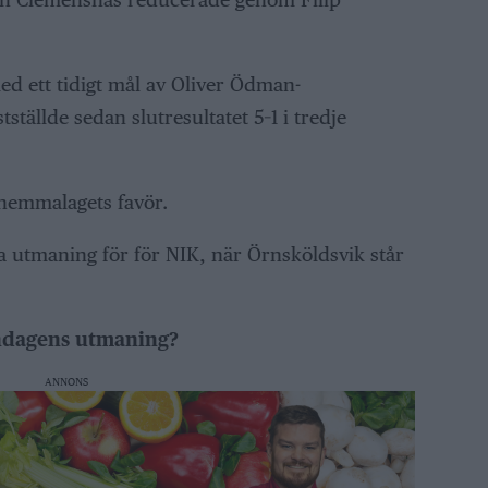
d ett tidigt mål av Oliver Ödman-
ställde sedan slutresultatet 5–1 i tredje
 hemmalagets favör.
 utmaning för för NIK, när Örnsköldsvik står
ondagens utmaning?
ANNONS