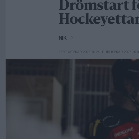
Drömstart f
Hockeyetta
NIK
UPPDATERAD 2025-10-24
,
PUBLICERAD 2025-10-