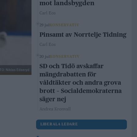
mot landsbygden
Carl Eos
29 jul
KONSERVATIV
Pinsamt av Norrtelje Tidning
Carl Eos
20 jul
KONSERVATIV
SD och Tidö avskaffar
TO: Niklas Edseryd
mängdrabatten för
våldtäkter och andra grova
brott – Socialdemokraterna
säger nej
Andrea Kronvall
LIBERALA LEDARE