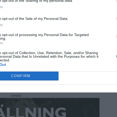
o opt-out of the Sharing of my personal data.
In
song i Hockeyettan på bästa sätt. Inför
o opt-out of the Sale of my Personal Data.
Sparbank Arena besegrade laget gästande
In
.
to opt-out of processing my Personal Data for Targeted
ing.
ev en succé för NIK. Laget tog tidigt
In
ch visade upp såväl effektivitet som
o opt-out of Collection, Use, Retention, Sale, and/or Sharing
ersonal Data that Is Unrelated with the Purposes for which it
r.
lected.
Out
na i premiären på hemmaplan inför nästan fulla
CONFIRM
a start på seriespelet för oss, säger
röm.
ANNONS