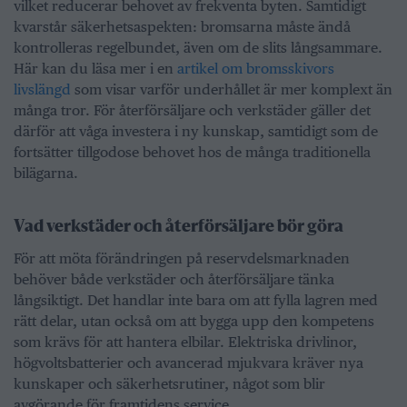
vilket reducerar behovet av frekventa byten. Samtidigt
kvarstår säkerhetsaspekten: bromsarna måste ändå
kontrolleras regelbundet, även om de slits långsammare.
Här kan du läsa mer i en
artikel om bromsskivors
livslängd
som visar varför underhållet är mer komplext än
många tror. För återförsäljare och verkstäder gäller det
därför att våga investera i ny kunskap, samtidigt som de
fortsätter tillgodose behovet hos de många traditionella
bilägarna.
Vad verkstäder och återförsäljare bör göra
För att möta förändringen på reservdelsmarknaden
behöver både verkstäder och återförsäljare tänka
långsiktigt. Det handlar inte bara om att fylla lagren med
rätt delar, utan också om att bygga upp den kompetens
som krävs för att hantera elbilar. Elektriska drivlinor,
högvoltsbatterier och avancerad mjukvara kräver nya
kunskaper och säkerhetsrutiner, något som blir
avgörande för framtidens service.