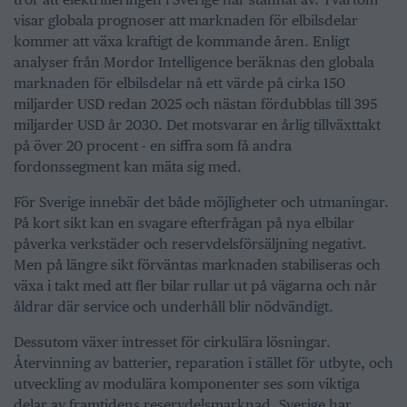
visar globala prognoser att marknaden för elbilsdelar
kommer att växa kraftigt de kommande åren. Enligt
analyser från Mordor Intelligence beräknas den globala
marknaden för elbilsdelar nå ett värde på cirka 150
miljarder USD redan 2025 och nästan fördubblas till 395
miljarder USD år 2030. Det motsvarar en årlig tillväxttakt
på över 20 procent - en siffra som få andra
fordonssegment kan mäta sig med.
För Sverige innebär det både möjligheter och utmaningar.
På kort sikt kan en svagare efterfrågan på nya elbilar
påverka verkstäder och reservdelsförsäljning negativt.
Men på längre sikt förväntas marknaden stabiliseras och
växa i takt med att fler bilar rullar ut på vägarna och når
åldrar där service och underhåll blir nödvändigt.
Dessutom växer intresset för cirkulära lösningar.
Återvinning av batterier, reparation i stället för utbyte, och
utveckling av modulära komponenter ses som viktiga
delar av framtidens reservdelsmarknad. Sverige har