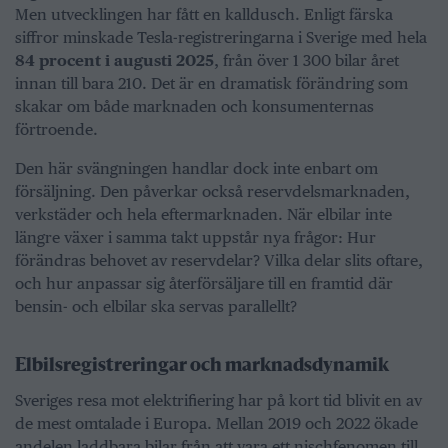
Men utvecklingen har fått en kalldusch. Enligt färska
siffror minskade Tesla-registreringarna i Sverige med hela
84 procent i augusti 2025
, från över 1 300 bilar året
innan till bara 210. Det är en dramatisk förändring som
skakar om både marknaden och konsumenternas
förtroende.
Den här svängningen handlar dock inte enbart om
försäljning. Den påverkar också reservdelsmarknaden,
verkstäder och hela eftermarknaden. När elbilar inte
längre växer i samma takt uppstår nya frågor: Hur
förändras behovet av reservdelar? Vilka delar slits oftare,
och hur anpassar sig återförsäljare till en framtid där
bensin- och elbilar ska servas parallellt?
Elbilsregistreringar och marknadsdynamik
Sveriges resa mot elektrifiering har på kort tid blivit en av
de mest omtalade i Europa. Mellan 2019 och 2022 ökade
andelen laddbara bilar från att vara ett nischfenomen till