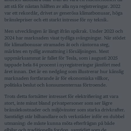
att stå för nästan hälften av alla nya registreringar. 2022
var ett rekordår, drivet av generösa klimatbonusar, höga
bränslepriser och ett starkt intresse för ny teknik.
Men utvecklingen är långt ifrån spikrak. Under 2023 och
2024 har marknaden visat tydliga svängningar. När stödet
för klimatbonusar stramades åt och räntorna steg,
märktes en tydlig avmattning i försäljningen. Mest
uppmärksammat är fallet för Tesla, som i augusti 2025
tappade hela 84 procent i nyregistreringar jämfört med
året innan. Det är en nedgång som illustrerar hur känslig
marknaden fortfarande är för ekonomiska villkor,
politiska beslut och konsumenternas förtroende.
Trots detta fortsätter intresset för elektrifiering att vara
stort, inte minst bland privatpersoner som ser lägre
bränslekostnader och miljövinster som starka drivkrafter.
Samtidigt står bilhandlare och verkstäder inför en dubbel
utmaning: de måste kunna möta efterfrågan på både
elbilar och traditionella fordon, samtidigt som de