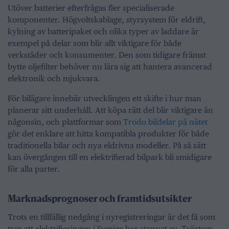
Utöver batterier efterfrågas fler specialiserade
komponenter. Högvoltskablage, styrsystem för eldrift,
kylning av batteripaket och olika typer av laddare är
exempel på delar som blir allt viktigare för både
verkstäder och konsumenter. Den som tidigare främst
bytte oljefilter behöver nu lära sig att hantera avancerad
elektronik och mjukvara.
För bilägare innebär utvecklingen ett skifte i hur man
planerar sitt underhåll. Att köpa rätt del blir viktigare än
någonsin, och plattformar som
Trodo bildelar på nätet
gör det enklare att hitta kompatibla produkter för både
traditionella bilar och nya eldrivna modeller. På så sätt
kan övergången till en elektrifierad bilpark bli smidigare
för alla parter.
Marknadsprognoser och framtidsutsikter
Trots en tillfällig nedgång i nyregistreringar är det få som
tror att elektrifieringen i Sverige har stannat av. Tvärtom