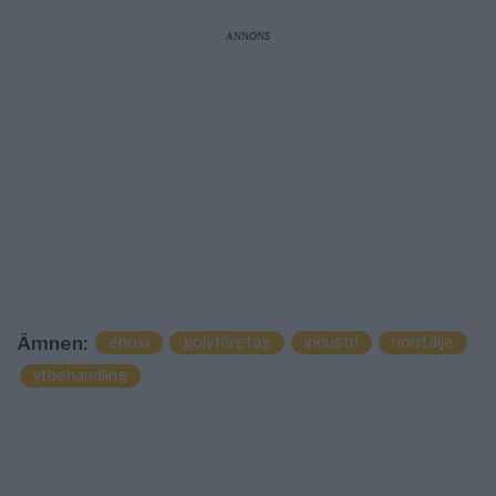
ANNONS
epoxi
golvföretag
industri
norrtälje
Ämnen:
ytbehandling