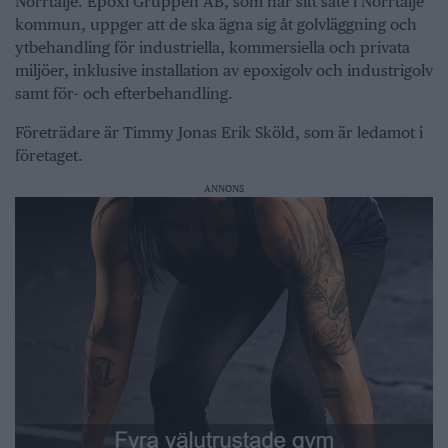
Norrtälje. Epoxi Gruppen AB, som har sitt säte i Norrtälje
kommun, uppger att de ska ägna sig åt golvläggning och
ytbehandling för industriella, kommersiella och privata
miljöer, inklusive installation av epoxigolv och industrigolv
samt för- och efterbehandling.
Företrädare är Timmy Jonas Erik Sköld, som är ledamot i
företaget.
ANNONS