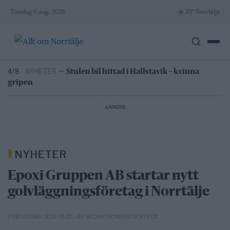
Skip
☀️
Torsdag 6 aug. 2026
20° Norrtälje
to
3/8
NYHETER
—
41 matverksamheter fick krav efter
content
kontroller
16:03
NYHETER
—
Norrtäljereporter vinner
internationellt pris
4/8
NYHETER
—
Stulen bil hittad i Hallstavik – kvinna
gripen
4/8
NYHETER
—
Hundratals verk fyller Skaparladan
under tre dagar
ANNONS
4/8
LEDARE
—
Norrtälje visar vägen: Fler elever klarar
grundskolan
3/8
NYHETER
—
41 matverksamheter fick krav efter
kontroller
NYHETER
16:03
NYHETER
—
Norrtäljereporter vinner
internationellt pris
Epoxi Gruppen AB startar nytt
golvläggningsföretag i Norrtälje
– AV REDAKTIONENS TEXTBOT
PUBLICERAD 2025-10-22