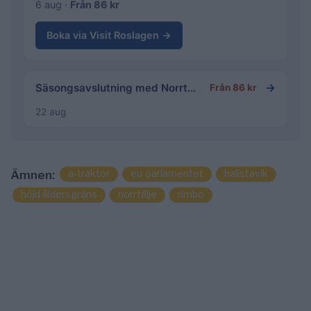
6 aug ·
Från 86 kr
Boka via Visit Roslagen →
→
Säsongsavslutning med Norrtälje fotbollsgolf
Från 86 kr
22 aug
a-traktor
eu-parlamentet
hallstavik
Ämnen:
höjd åldersgräns
norrtälje
rimbo