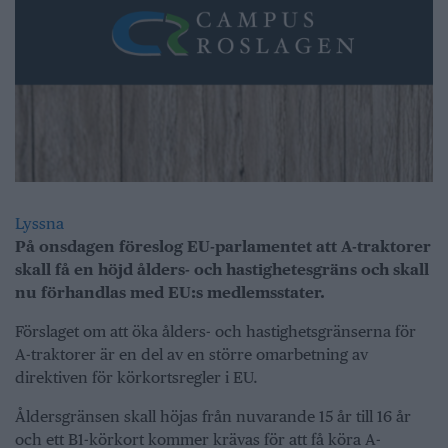
Lyssna
På onsdagen föreslog EU-parlamentet att A-traktorer
skall få en höjd ålders- och hastighetesgräns och skall
nu förhandlas med EU:s medlemsstater.
Förslaget om att öka ålders- och hastighetsgränserna för
A-traktorer är en del av en större omarbetning av
direktiven för körkortsregler i EU.
Åldersgränsen skall höjas från nuvarande 15 år till 16 år
och ett B1-körkort kommer krävas för att få köra A-