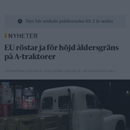
Den här artikeln publicerades för 2 år sedan
NYHETER
EU röstar ja för höjd åldersgräns
på A-traktorer
– AV ALEXANDER HALL
UPPDATERAD 2025-08-20
,
PUBLICERAD 2024-02-28