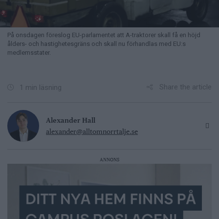
På onsdagen föreslog EU-parlamentet att A-traktorer skall få en höjd
ålders- och hastighetesgräns och skall nu förhandlas med EU:s
medlemsstater.
Share the article
1 min läsning
Alexander Hall
alexander@alltomnorrtalje.se
ANNONS