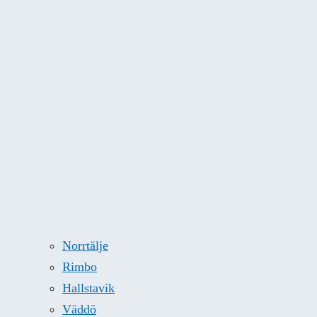
Norrtälje
Rimbo
Hallstavik
Väddö