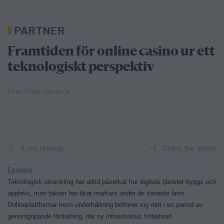
PARTNER
Framtiden för online casino ur ett
teknologiskt perspektiv
PUBLICERAD 2026-04-16
Share the article
4 min läsning
Lyssna
Teknologisk utveckling har alltid påverkat hur digitala tjänster byggs och
upplevs, men takten har ökat markant under de senaste åren.
Onlineplattformar inom underhållning befinner sig mitt i en period av
genomgripande förändring, där ny infrastruktur, förbättrad