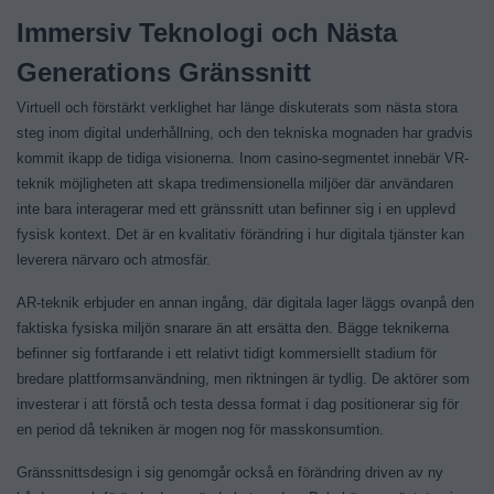
Immersiv Teknologi och Nästa
Generations Gränssnitt
Virtuell och förstärkt verklighet har länge diskuterats som nästa stora
steg inom digital underhållning, och den tekniska mognaden har gradvis
kommit ikapp de tidiga visionerna. Inom casino-segmentet innebär VR-
teknik möjligheten att skapa tredimensionella miljöer där användaren
inte bara interagerar med ett gränssnitt utan befinner sig i en upplevd
fysisk kontext. Det är en kvalitativ förändring i hur digitala tjänster kan
leverera närvaro och atmosfär.
AR-teknik erbjuder en annan ingång, där digitala lager läggs ovanpå den
faktiska fysiska miljön snarare än att ersätta den. Bägge teknikerna
befinner sig fortfarande i ett relativt tidigt kommersiellt stadium för
bredare plattformsanvändning, men riktningen är tydlig. De aktörer som
investerar i att förstå och testa dessa format i dag positionerar sig för
en period då tekniken är mogen nog för masskonsumtion.
Gränssnittsdesign i sig genomgår också en förändring driven av ny