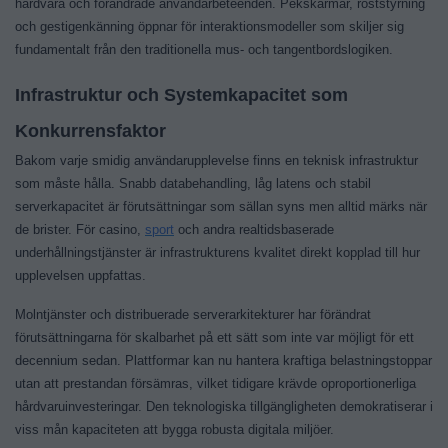
hårdvara och förändrade användarbeteenden. Pekskärmar, röststyrning
och gestigenkänning öppnar för interaktionsmodeller som skiljer sig
fundamentalt från den traditionella mus- och tangentbordslogiken.
Infrastruktur och Systemkapacitet som
Konkurrensfaktor
Bakom varje smidig användarupplevelse finns en teknisk infrastruktur
som måste hålla. Snabb databehandling, låg latens och stabil
serverkapacitet är förutsättningar som sällan syns men alltid märks när
de brister. För casino,
sport
och andra realtidsbaserade
underhållningstjänster är infrastrukturens kvalitet direkt kopplad till hur
upplevelsen uppfattas.
Molntjänster och distribuerade serverarkitekturer har förändrat
förutsättningarna för skalbarhet på ett sätt som inte var möjligt för ett
decennium sedan. Plattformar kan nu hantera kraftiga belastningstoppar
utan att prestandan försämras, vilket tidigare krävde oproportionerliga
hårdvaruinvesteringar. Den teknologiska tillgängligheten demokratiserar i
viss mån kapaciteten att bygga robusta digitala miljöer.