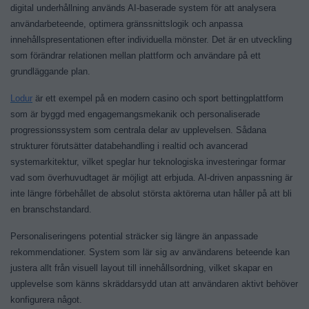
digital underhållning används AI-baserade system för att analysera
användarbeteende, optimera gränssnittslogik och anpassa
innehållspresentationen efter individuella mönster. Det är en utveckling
som förändrar relationen mellan plattform och användare på ett
grundläggande plan.
Lodur
är ett exempel på en modern casino och sport bettingplattform
som är byggd med engagemangsmekanik och personaliserade
progressionssystem som centrala delar av upplevelsen. Sådana
strukturer förutsätter databehandling i realtid och avancerad
systemarkitektur, vilket speglar hur teknologiska investeringar formar
vad som överhuvudtaget är möjligt att erbjuda. AI-driven anpassning är
inte längre förbehållet de absolut största aktörerna utan håller på att bli
en branschstandard.
Personaliseringens potential sträcker sig längre än anpassade
rekommendationer. System som lär sig av användarens beteende kan
justera allt från visuell layout till innehållsordning, vilket skapar en
upplevelse som känns skräddarsydd utan att användaren aktivt behöver
konfigurera något.