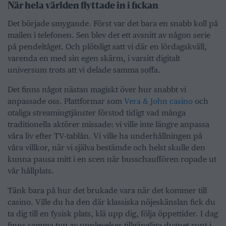
När hela världen flyttade in i fickan
Det började smygande. Först var det bara en snabb koll på
mailen i telefonen. Sen blev det ett avsnitt av någon serie
på pendeltåget. Och plötsligt satt vi där en lördagskväll,
varenda en med sin egen skärm, i varsitt digitalt
universum trots att vi delade samma soffa.
Det finns något nästan magiskt över hur snabbt vi
anpassade oss. Plattformar som
Vera & John casino
och
otaliga streamingtjänster förstod tidigt vad många
traditionella aktörer missade: vi ville inte längre anpassa
våra liv efter TV-tablån. Vi ville ha underhållningen på
våra villkor, när vi själva bestämde och helst skulle den
kunna pausa mitt i en scen när busschauffören ropade ut
vår hållplats.
Tänk bara på hur det brukade vara när det kommer till
casino. Ville du ha den där klassiska nöjeskänslan fick du
ta dig till en fysisk plats, klä upp dig, följa öppettider. I dag
finns samma typ av upplevelser tillgängliga dygnet runt i