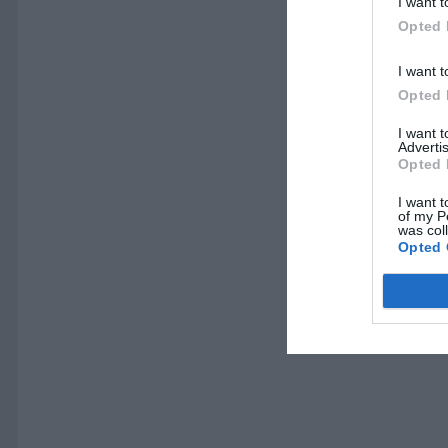
I want t
Opted 
I want t
Opted 
I want 
Advertis
Opted 
I want t
of my P
was col
Opted 