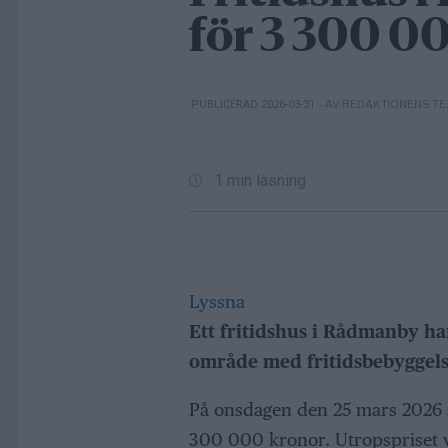
för 3 300 0
– AV REDAKTIONENS T
PUBLICERAD 2026-03-31
1 min läsning
Lyssna
Ett fritidshus i Rådmanby har
område med fritidsbebyggelse
På onsdagen den 25 mars 2026 s
300 000 kronor. Utropspriset va