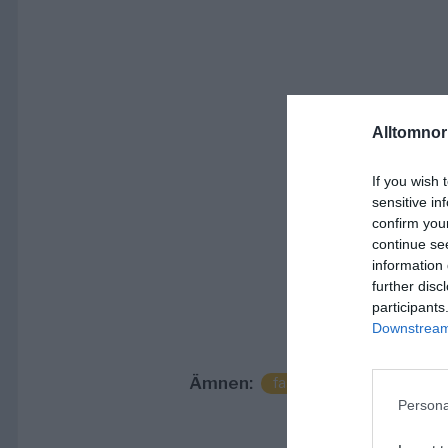
Alltomnorr
If you wish 
sensitive in
confirm you
continue se
information 
further disc
participants
Downstream 
Ämnen:
fastighetsköp
fritidsh
Persona