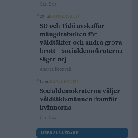
Carl Eos
20 jul
KONSERVATIV
SD och Tidö avskaffar
mängdrabatten för
våldtäkter och andra grova
brott – Socialdemokraterna
säger nej
Andrea Kronvall
15 jul
KONSERVATIV
Socialdemokraterna väljer
våldtäktsmännen framför
kvinnorna
Carl Eos
LIBERALA LEDARE