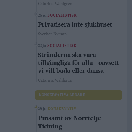
Catarina Wahlgren
26 jul
SOCIALISTISK
Privatisera inte sjukhuset
Sverker Nyman
22 jul
SOCIALISTISK
Stränderna ska vara
tillgängliga för alla – oavsett
vi vill bada eller dansa
Catarina Wahlgren
KONSERVATIVA LEDARE
29 jul
KONSERVATIV
Pinsamt av Norrtelje
Tidning