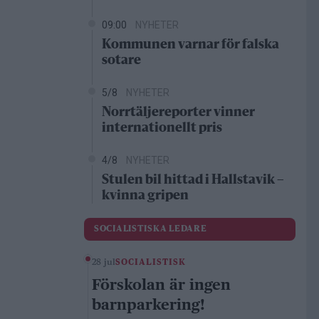
09:00
NYHETER
Kommunen varnar för falska
sotare
5/8
NYHETER
Norrtäljereporter vinner
internationellt pris
4/8
NYHETER
Stulen bil hittad i Hallstavik –
kvinna gripen
SOCIALISTISKA LEDARE
28 jul
SOCIALISTISK
Förskolan är ingen
barnparkering!