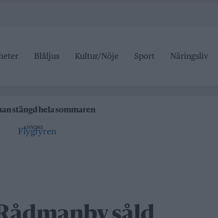
heter
Blåljus
Kultur/Nöje
Sport
Näringsliv
ipen
rrtälje badhus
anan stängd hela sommaren
 pris
ANNONS
ipen
rrtälje badhus
i Rådmanby såld