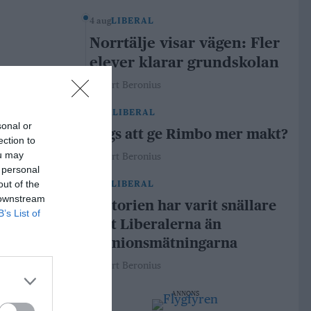
4 aug
LIBERAL
Norrtälje visar vägen: Fler
elever klarar grundskolan
Robert Beronius
29 jul
LIBERAL
sonal or
Dags att ge Rimbo mer makt?
ection to
ou may
Robert Beronius
 personal
out of the
21 jul
LIBERAL
 downstream
Historien har varit snällare
B’s List of
mot Liberalerna än
opinionsmätningarna
Robert Beronius
ANNONS