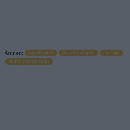
hamnkalaset
lismari markgren
norrtälje
Ämnen:
norrtälje handelsstad