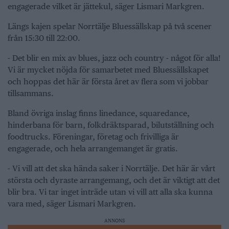
engagerade vilket är jättekul, säger Lismari Markgren.
Längs kajen spelar Norrtälje Bluessällskap på två scener
från 15:30 till 22:00.
- Det blir en mix av blues, jazz och country - något för alla!
Vi är mycket nöjda för samarbetet med Bluessällskapet
och hoppas det här är första året av flera som vi jobbar
tillsammans.
Bland övriga inslag finns linedance, squaredance,
hinderbana för barn, folkdräktsparad, bilutställning och
foodtrucks. Föreningar, företag och frivilliga är
engagerade, och hela arrangemanget är gratis.
- Vi vill att det ska hända saker i Norrtälje. Det här är vårt
största och dyraste arrangemang, och det är viktigt att det
blir bra. Vi tar inget inträde utan vi vill att alla ska kunna
vara med, säger Lismari Markgren.
ANNONS