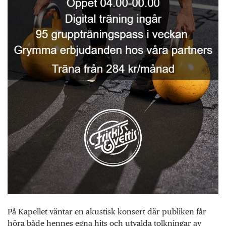
På Kapellet väntar en akustisk konsert där publiken får
höra både hennes egna hits och utvalda tolkningar av