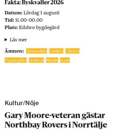
Fakta: Byskvaller 2026
Datum:
Lördag 1 augusti
Tid:
11.00–00.00
Plats:
Edsbro bygdegård
Läs mer
Ämnen:
Byskvaller
Edsbro
Edsbro
Bygdegård
festival
Musik
punk
Kultur/Nöje
Gary Moore-veteran gästar
Northbay Rovers i Norrtälje