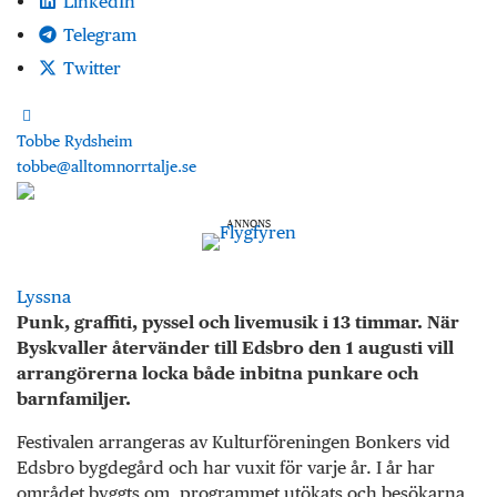
LinkedIn
Telegram
Twitter
Tobbe Rydsheim
tobbe@alltomnorrtalje.se
ANNONS
Lyssna
Punk, graffiti, pyssel och livemusik i 13 timmar. När
Byskvaller återvänder till Edsbro den 1 augusti vill
arrangörerna locka både inbitna punkare och
barnfamiljer.
Festivalen arrangeras av Kulturföreningen Bonkers vid
Edsbro bygdegård och har vuxit för varje år. I år har
området byggts om, programmet utökats och besökarna