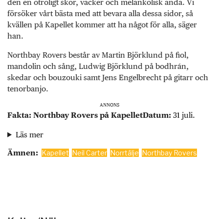
den en otroligt skör, vacker och melankolisk anda. Vi
försöker vårt bästa med att bevara alla dessa sidor, så
kvällen på Kapellet kommer att ha något för alla, säger
han.
Northbay Rovers består av Martin Björklund på fiol,
mandolin och sång, Ludwig Björklund på bodhrán,
skedar och bouzouki samt Jens Engelbrecht på gitarr och
tenorbanjo.
ANNONS
Fakta: Northbay Rovers på Kapellet
Datum:
31 juli.
Läs mer
Ämnen:
Kapellet
Neil Carter
Norrtälje
Northbay Rovers