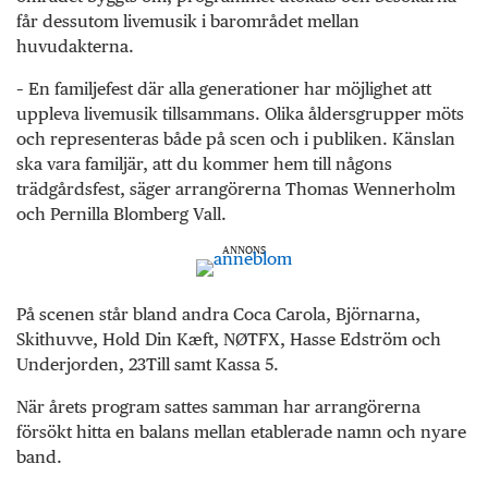
får dessutom livemusik i barområdet mellan
huvudakterna.
– En familjefest där alla generationer har möjlighet att
uppleva livemusik tillsammans. Olika åldersgrupper möts
och representeras både på scen och i publiken. Känslan
ska vara familjär, att du kommer hem till någons
trädgårdsfest, säger arrangörerna Thomas Wennerholm
och Pernilla Blomberg Vall.
ANNONS
På scenen står bland andra Coca Carola, Björnarna,
Skithuvve, Hold Din Kæft, NØTFX, Hasse Edström och
Underjorden, 23Till samt Kassa 5.
När årets program sattes samman har arrangörerna
försökt hitta en balans mellan etablerade namn och nyare
band.