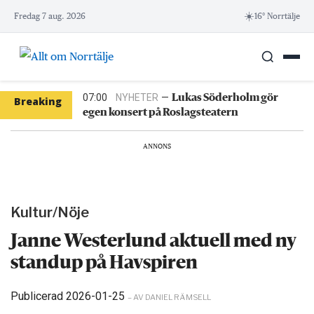
Skip
6/8
NYHETER
—
Efter skadegörelsen –
☀️
Fredag 7 aug. 2026
16° Norrtälje
vattenrutschkanan stängd hela sommaren
to
10:37
LEDARE
—
Bältros kan innebära
content
livslångt lidande för den som drabbas
08:22
NYHETER
—
Träd i körfältet på väg 276
– stor påverkan på trafiken
07:00
NYHETER
—
Lukas Söderholm gör
Breaking
egen konsert på Roslagsteatern
News
6/8
NYHETER
—
Vattenrutschkanan hålls
stängd på Norrtälje badhus
ANNONS
6/8
NYHETER
—
Efter skadegörelsen –
vattenrutschkanan stängd hela sommaren
10:37
LEDARE
—
Bältros kan innebära
livslångt lidande för den som drabbas
Kultur/Nöje
Janne Westerlund aktuell med ny
standup på Havspiren
Publicerad 2026-01-25
– AV DANIEL RÄMSELL