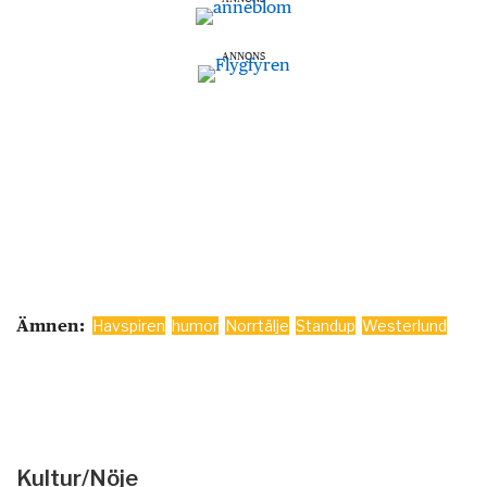
ANNONS
Ämnen:
Havspiren
humor
Norrtälje
Standup
Westerlund
Kultur/Nöje