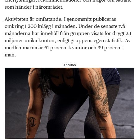
som händer i närområdet.
Aktiviteten är omfattande. I genomsnitt publiceras
omkring 1 300 inlägg i månaden. Under de senaste två
månaderna har innehåll från gruppen visats för drygt 2,1
miljoner unika konton, enligt gruppens egen statistik. Av
medlemmarna är 61 procent kvinnor och 39 procent
män.
ANNONS