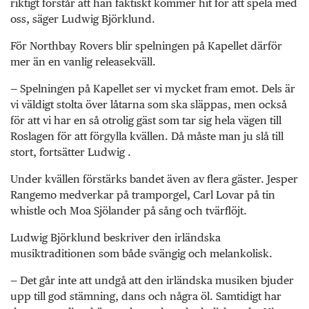
riktigt förstår att han faktiskt kommer hit för att spela med
oss, säger Ludwig Björklund.
För Northbay Rovers blir spelningen på Kapellet därför
mer än en vanlig releasekväll.
— Spelningen på Kapellet ser vi mycket fram emot. Dels är
vi väldigt stolta över låtarna som ska släppas, men också
för att vi har en så otrolig gäst som tar sig hela vägen till
Roslagen för att förgylla kvällen. Då måste man ju slå till
stort, fortsätter Ludwig .
Under kvällen förstärks bandet även av flera gäster. Jesper
Rangemo medverkar på tramporgel, Carl Lovar på tin
whistle och Moa Sjölander på sång och tvärflöjt.
Ludwig Björklund beskriver den irländska
musiktraditionen som både svängig och melankolisk.
— Det går inte att undgå att den irländska musiken bjuder
upp till god stämning, dans och några öl. Samtidigt har