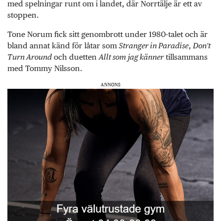
med spelningar runt om i landet, där Norrtälje är ett av
stoppen.
Tone Norum fick sitt genombrott under 1980-talet och är
bland annat känd för låtar som
Stranger in Paradise
,
Don't
Turn Around
och duetten
Allt som jag känner
tillsammans
med Tommy Nilsson.
ANNONS