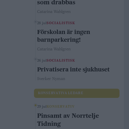
som drabbas
Catarina Wahlgren
28 jul
SOCIALISTISK
Förskolan är ingen
barnparkering!
Catarina Wahlgren
26 jul
SOCIALISTISK
Privatisera inte sjukhuset
Sverker Nyman
KONSERVATIVA LEDARE
29 jul
KONSERVATIV
Pinsamt av Norrtelje
Tidning