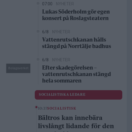
07:00
NYHETER
Lukas Söderholm gör egen
konsert på Roslagsteatern
6/8
NYHETER
Vattenrutschkanan hålls
stängd på Norrtälje badhus
6/8
NYHETER
Efter skadegörelsen –
Bolagsverket
vattenrutschkanan stängd
hela sommaren
SOCIALISTISKA LEDARE
10:37
SOCIALISTISK
Bältros kan innebära
livslångt lidande för den