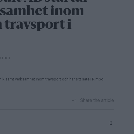
ksamhet inom
 travsport i
EXTBOT
ik samt verksamhet inom travsport och har sitt säte i Rimbo.
Share the article