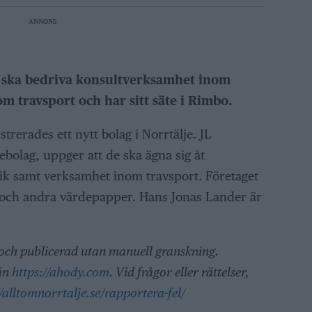
ANNONS
B ska bedriva konsultverksamhet inom
m travsport och har sitt säte i Rimbo.
rerades ett nytt bolag i Norrtälje. JL
ebolag, uppger att de ska ägna sig åt
k samt verksamhet inom travsport. Företaget
r och andra värdepapper. Hans Jonas Lander är
 och publicerad utan manuell granskning.
rån
https://ahody.com
. Vid frågor eller rättelser,
//alltomnorrtalje.se/rapportera-fel/