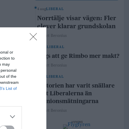
4 aug
LIBERAL
Norrtälje visar vägen: Fler
elever klarar grundskolan
Robert Beronius
29 jul
LIBERAL
sonal or
Dags att ge Rimbo mer makt?
ection to
ou may
Robert Beronius
 personal
out of the
21 jul
LIBERAL
 downstream
Historien har varit snällare
B’s List of
mot Liberalerna än
opinionsmätningarna
Robert Beronius
ANNONS