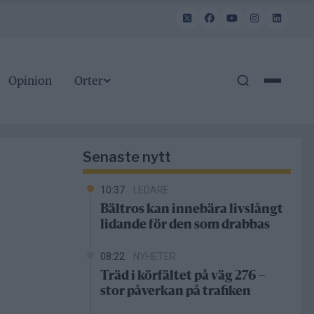
Opinion
Orter
Senaste nytt
10:37
LEDARE
Bältros kan innebära livslångt
lidande för den som drabbas
08:22
NYHETER
Träd i körfältet på väg 276 –
stor påverkan på trafiken