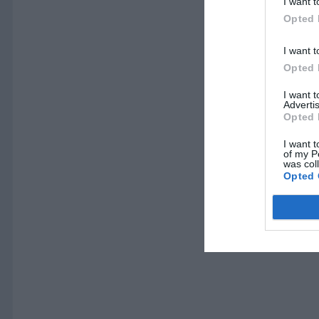
I want t
Opted 
I want t
Opted 
I want 
Advertis
Opted 
I want t
of my P
was col
Opted 