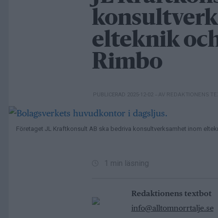
konsultver
elteknik och
Rimbo
– AV REDAKTIONENS T
PUBLICERAD 2025-12-02
Företaget JL Kraftkonsult AB ska bedriva konsultverksamhet inom eltekn
1 min läsning
Redaktionens textbot
info@alltomnorrtalje.se