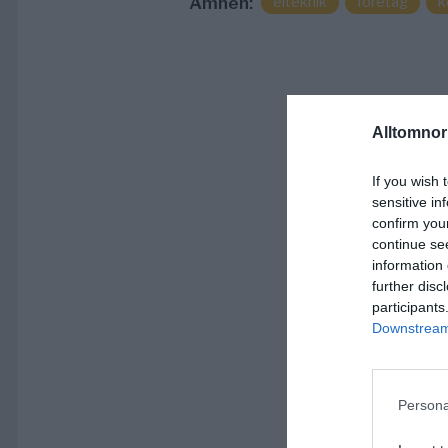
Ämnen:
elteknik
företag
k
Alltomnorr
If you wish 
sensitive in
confirm you
continue se
information 
further disc
participants
Downstream 
Persona