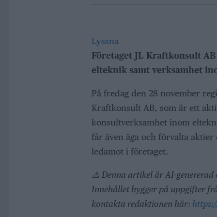
Lyssna
Företaget JL Kraftkonsult A
elteknik samt verksamhet ino
På fredag den 28 november regist
Kraftkonsult AB, som är ett akti
konsultverksamhet inom eltekni
får även äga och förvalta aktie
ledamot i företaget.
⚠️ Denna artikel är AI-genererad
Innehållet bygger på uppgifter f
kontakta redaktionen här:
https: