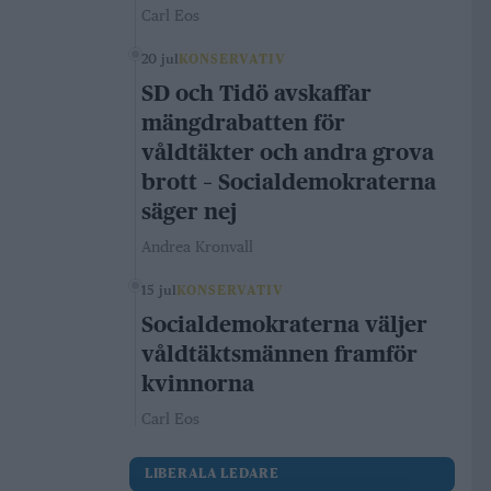
Carl Eos
20 jul
KONSERVATIV
SD och Tidö avskaffar
mängdrabatten för
våldtäkter och andra grova
brott – Socialdemokraterna
säger nej
Andrea Kronvall
15 jul
KONSERVATIV
Socialdemokraterna väljer
våldtäktsmännen framför
kvinnorna
Carl Eos
LIBERALA LEDARE