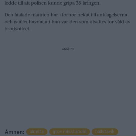
ledde till att polisen kunde gripa 38-åringen.
Den åtalade mannen har i förhör nekat till anklagelserna
och istället hävdat att han var den som utsattes för våld av
brottsoffret.
ANNONS
älmsta
grov misshandel
hallstavik
Ämnen: