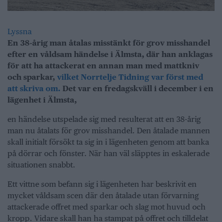
Lyssna
En 38-årig man åtalas misstänkt för grov misshandel
efter en våldsam händelse i Älmsta, där han anklagas
för att ha attackerat en annan man med mattkniv
och sparkar,
vilket Norrtelje Tidning var först med
att skriva om.
Det var en fredagskväll i december i en
lägenhet i Älmsta,
en händelse utspelade sig med resulterat att en 38-årig
man nu åtalats för grov misshandel. Den åtalade mannen
skall initialt försökt ta sig in i lägenheten genom att banka
på dörrar och fönster. När han väl släpptes in eskalerade
situationen snabbt.
Ett vittne som befann sig i lägenheten har beskrivit en
mycket våldsam scen där den åtalade utan förvarning
attackerade offret med sparkar och slag mot huvud och
kropp. Vidare skall han ha stampat på offret och tilldelat