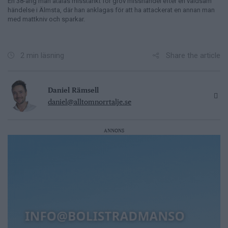
En 38-årig man åtalas misstänkt för grov misshandel efter en våldsam
händelse i Älmsta, där han anklagas för att ha attackerat en annan man
med mattkniv och sparkar.
Share the article
2 min läsning
Daniel Rämsell
daniel@alltomnorrtalje.se
ANNONS