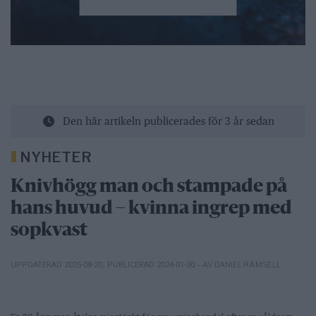
Den här artikeln publicerades för 3 år sedan
NYHETER
Knivhögg man och stampade på
hans huvud – kvinna ingrep med
sopkvast
– AV DANIEL RÄMSELL
UPPDATERAD 2025-08-20
,
PUBLICERAD 2024-01-30