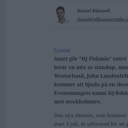
Daniel Rämsell
daniel@alltomnorrtalje.s
Lyssna
Snart gör "IQ Fiskmås" entré
lovar en mix av standup, mu
Westerlund, John Landenfel
kommer att bjuda på en sho
Evenemangets namn IQ-fiskmå
mot stockholmare.
Den nya showen, som kommer a
start 3 juli, är utformad för at