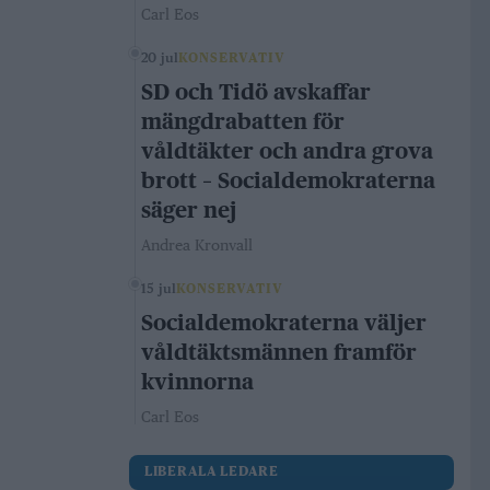
Carl Eos
20 jul
KONSERVATIV
SD och Tidö avskaffar
mängdrabatten för
våldtäkter och andra grova
brott – Socialdemokraterna
säger nej
Andrea Kronvall
15 jul
KONSERVATIV
Socialdemokraterna väljer
våldtäktsmännen framför
kvinnorna
Carl Eos
LIBERALA LEDARE