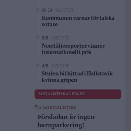
09:00
NYHETER
Kommunen varnar för falska
sotare
5/8
NYHETER
Norrtäljereporter vinner
internationellt pris
4/8
NYHETER
Stulen bil hittad i Hallstavik –
kvinna gripen
SOCIALISTISKA LEDARE
28 jul
SOCIALISTISK
Förskolan är ingen
barnparkering!