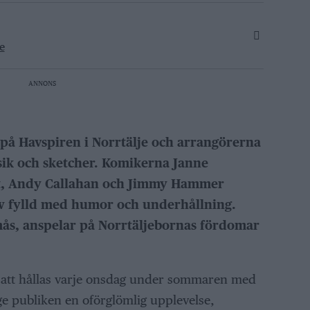
e
ANNONS
 på Havspiren i Norrtälje och arrangörerna
sik och sketcher. Komikerna Janne
t, Andy Callahan och Jimmy Hammer
w fylld med humor och underhållning.
s, anspelar på Norrtäljebornas fördomar
tt hållas varje onsdag under sommaren med
t ge publiken en oförglömlig upplevelse,