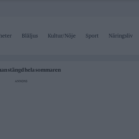
heter
Blåljus
Kultur/Nöje
Sport
Näringsliv
ipen
rrtälje badhus
anan stängd hela sommaren
ANNONS
 pris
ipen
rrtälje badhus