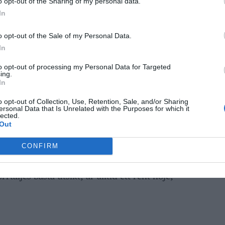
o opt-out of the Sharing of my personal data.
In
itade ner innan denna sommar, så nu jäklar,
o opt-out of the Sale of my Personal Data.
först fick höra om uttrycket så skrattade jag.
In
ukar turnera i Oslo och bli benämnd som
nningar allmänt är less på champagne-vaskande
to opt-out of processing my Personal Data for Targeted
ing.
 stockholmare är utomstads, så märks vi, säger
In
o opt-out of Collection, Use, Retention, Sale, and/or Sharing
ersonal Data that Is Unrelated with the Purposes for which it
lected.
mare för fördomar mot norrtäljebor?
Out
ktricitet där ute nu. Skämt åsido, jag älskar att
CONFIRM
sommaren och att få uppträda på vackra
äljes bästa utsikt, är alltid ett rent nöje,