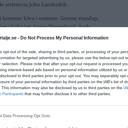
 artisterna John Landenfelt.
w vi kommer köra i sommar. Genom standup,
her så ska jag, Janne Westerlund, Andy
uda Norrtälje på en sommarshow de sent
talje.se -
Do Not Process My Personal Information
elt.
to opt-out of the sale, sharing to third parties, or processing of your per
ANNONS
formation for targeted advertising by us, please use the below opt-out s
r selection. Please note that after your opt-out request is processed y
eing interest-based ads based on personal information utilized by us or
andning av olika uttryckssätt och
disclosed to third parties prior to your opt-out. You may separately opt-
t planerar att framföra helt nyskrivna låtar,
losure of your personal information by third parties on the IAB’s list of
Evert Taubes klassiker "I Roslagens famn" och
. This information may also be disclosed by us to third parties on the
IA
Participants
that may further disclose it to other third parties.
mer även att köra sin berömda freestyle där
ord och teman att väva in i sin rap.
l Data Processing Opt Outs
täljebornas fördomar mot Stockholmare -
?