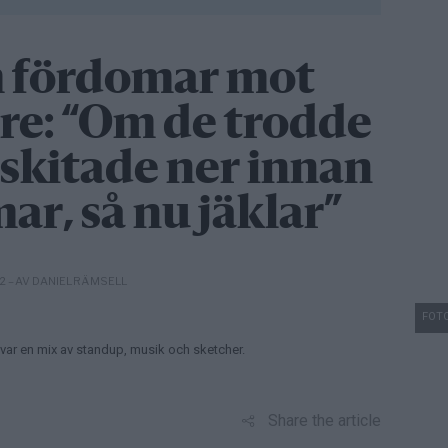
 fördomar mot
e: “Om de trodde
 skitade ner innan
r, så nu jäklar”
– AV DANIEL RÄMSELL
02
FOTO
ovar en mix av standup, musik och sketcher.
Share the article