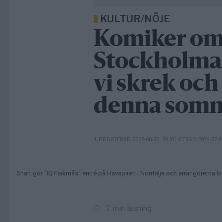
KULTUR/NÖJE
Komiker om
Stockholmar
vi skrek och
denna somma
UPPDATERAD 2025-08-20
,
PUBLICERAD 2024-07-
Snart gör "IQ Fiskmås" entré på Havspiren i Norrtälje och arrangörerna l
2 min läsning