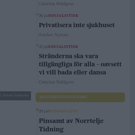
Catarina Wahlgren
26 jul
SOCIALISTISK
Privatisera inte sjukhuset
Sverker Nyman
22 jul
SOCIALISTISK
Stränderna ska vara
tillgängliga för alla – oavsett
vi vill bada eller dansa
Catarina Wahlgren
: Daniel Gyllander
KONSERVATIVA LEDARE
29 jul
KONSERVATIV
Pinsamt av Norrtelje
Tidning