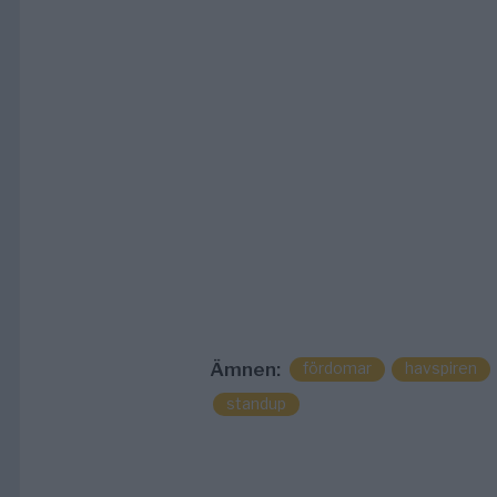
Ämnen:
fördomar
havspiren
standup