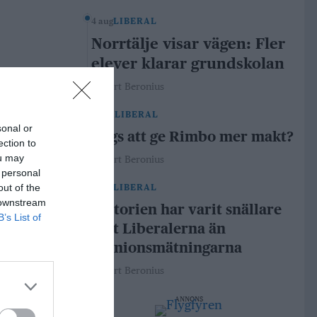
4 aug
LIBERAL
Norrtälje visar vägen: Fler
elever klarar grundskolan
Robert Beronius
29 jul
LIBERAL
sonal or
Dags att ge Rimbo mer makt?
ection to
ou may
Robert Beronius
 personal
out of the
21 jul
LIBERAL
 downstream
Historien har varit snällare
B’s List of
mot Liberalerna än
opinionsmätningarna
Robert Beronius
ANNONS