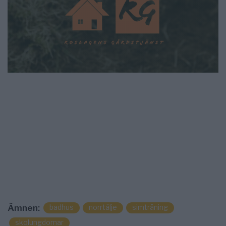
badhus
norrtälje
simträning
Ämnen:
skolungdomar