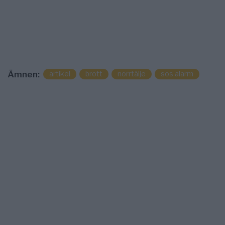
artikel
brott
norrtälje
sos alarm
Ämnen: