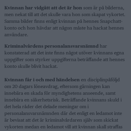
Kvinnan har vidgått att det är hon
som är på bilderna,
men nekat till att det skulle vara hon som skapat vykortet.
Samma bilder finns enligt kvinnan på hennes Snapchatt-
konto och hon hävdar att någon måste ha hackat hennes
användare.
Kriminalvårdens personalansvarsnämnd
har
konstaterad att det inte finns något utöver kvinnans egna
uppgifter som styrker uppgifterna beträffande att hennes
konto skulle blivit hackat.
Kvinnan får i och med händelsen
en disciplinpåföljd
om 20 dagars löneavdrag, eftersom gärningen kan
innebära en skada för myndighetens anseende, samt
innebära en säkerhetsrisk. Beträffande kvinnans skuld i
det hela råder det delade meningar om i
personalansvarsnämnden där det enligt en ledamot inte
är bevisat att det är kriminalvårdaren själv som skickat
vykorten medan en ledamot vill att kvinnan skall straffas