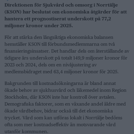
Direktionen för Sjukvård och omsorg i Norrtälje
(KSON) har beslutat om ekonomiska åtgärder för att
hantera ett prognostiserat underskott på 77,2
miljoner kronor under 2025.
För att stärka den långsiktiga ekonomiska balansen
hemställer KSON till förbundsmedlemmarna om två
finansieringsinsatser. Det handlar dels om återställande av
tidigare års underskott på totalt 149,9 miljoner kronor för
2023 och 2024, dels om en nivåjustering av
medlemsbidraget med 63,4 miljoner kronor för 2025.
Bakgrunden till kostnadsökningarna är bland annat
ökade behov av sjukhusvård och läkemedel inom Region
Stockholm, där KSON inte har kontroll över avtalen.
Demografiska faktorer, som en växande andel äldre med
ökade vårdbehov, bidrar också till det ekonomiska
trycket. Vård som kan utföras lokalt i Norrtälje bedöms
ofta som mer kostnadseffektiv än motsvarande vård
utanför kommunen.