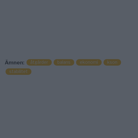
åtgärder
balans
ekonomi
kson
Ämnen:
stabilitet