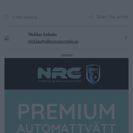
Share the article
1 min läsning
Nicklas Salmin
nicklas@alltomnorrtalje.se
ANNONS