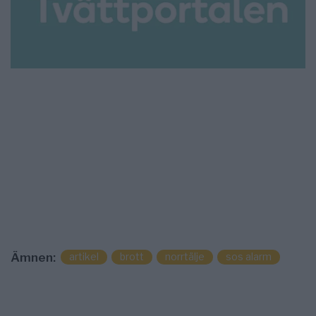
artikel
brott
norrtälje
sos alarm
Ämnen: