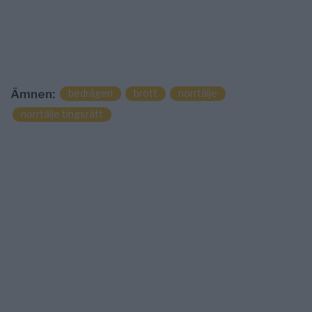
bedrägeri
brott
norrtälje
Ämnen:
norrtälje tingsrätt