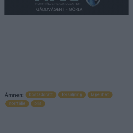
bostadsrätt
försäljning
lägenhet
Ämnen:
norrtälje
pris