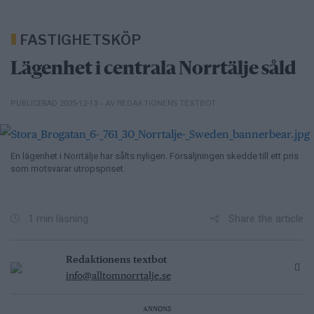
FASTIGHETSKÖP
Lägenhet i centrala Norrtälje såld
– AV REDAKTIONENS TEXTBOT
PUBLICERAD 2025-12-13
En lägenhet i Norrtälje har sålts nyligen. Försäljningen skedde till ett pris
som motsvarar utropspriset.
Share the article
1 min läsning
Redaktionens textbot
info@alltomnorrtalje.se
ANNONS