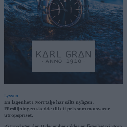
Lyssna
En lägenhet i Norrtälje har sålts nyligen.
Försäljningen skedde till ett pris som motsvarar
utropspriset.
På torsdagen den 11 december såldes en lägenhet på Stora