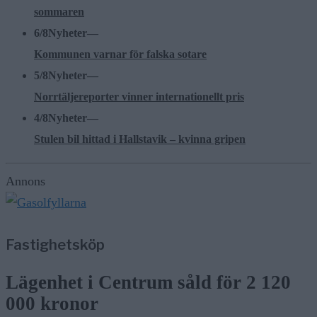
sommaren
6/8
Nyheter
—
Kommunen varnar för falska sotare
5/8
Nyheter
—
Norrtäljereporter vinner internationellt pris
4/8
Nyheter
—
Stulen bil hittad i Hallstavik – kvinna gripen
Annons
Fastighetsköp
Lägenhet i Centrum såld för 2 120
000 kronor