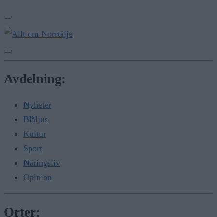
Avdelning:
Nyheter
Blåljus
Kultur
Sport
Näringsliv
Opinion
Orter: