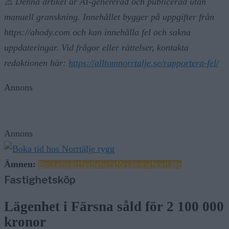
⚠️ Denna artikel är AI-genererad och publicerad utan
manuell granskning. Innehållet bygger på uppgifter från
https://ahody.com och kan innehålla fel och sakna
uppdateringar. Vid frågor eller rättelser, kontakta
redaktionen här:
https://alltomnorrtalje.se/rapportera-fel/
Annons
Annons
Ämnen:
Bostadsrätt
fastighetsförsäljning
Norrtälje
Fastighetsköp
Lägenhet i Färsna såld för 2 100 000
kronor