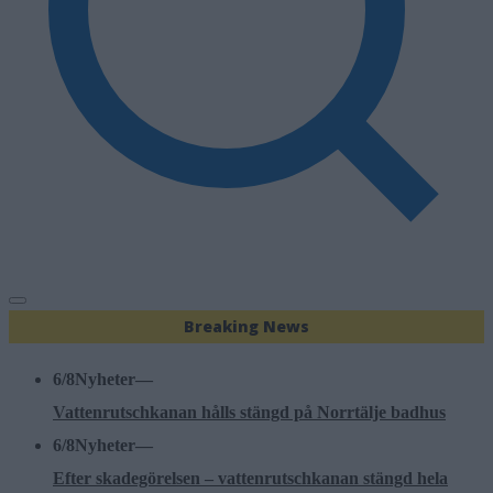
Breaking News
6/8
Nyheter
—
Vattenrutschkanan hålls stängd på Norrtälje badhus
6/8
Nyheter
—
Efter skadegörelsen – vattenrutschkanan stängd hela