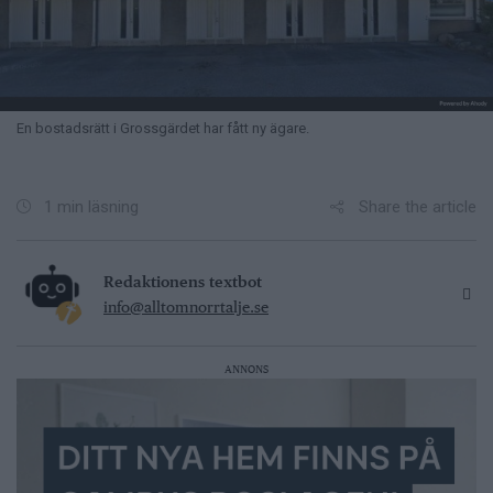
En bostadsrätt i Grossgärdet har fått ny ägare.
Share the article
1 min läsning
Redaktionens textbot
info@alltomnorrtalje.se
ANNONS