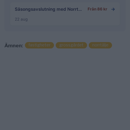
→
Säsongsavslutning med Norrtälje fotbollsgolf
Från 86 kr
22 aug
fastigheter
grossgärdet
norrtälje
Ämnen: