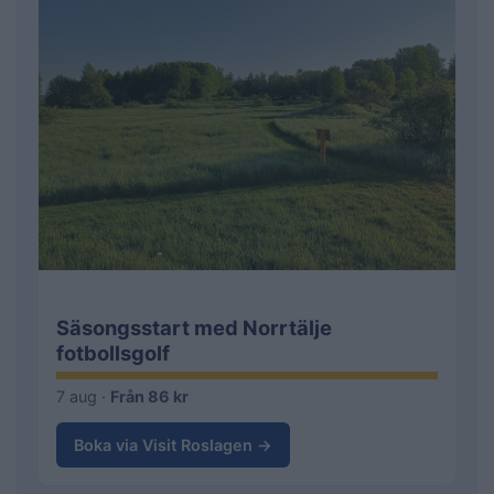
Säsongsstart med Norrtälje
fotbollsgolf
7 aug ·
Från 86 kr
Boka via Visit Roslagen →