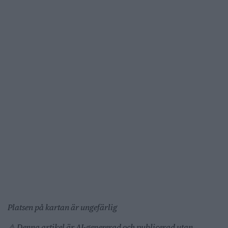
Platsen på kartan är ungefärlig
⚠️ Denna artikel är AI-genererad och publicerad utan