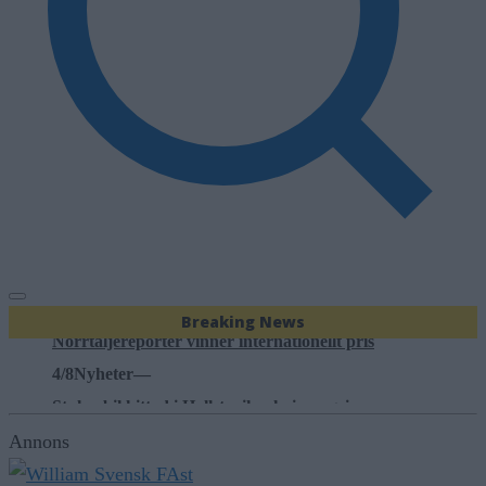
3/8
Nyheter
—
41 matverksamheter fick krav efter kontroller
16:03
Nyheter
—
Breaking News
Norrtäljereporter vinner internationellt pris
4/8
Nyheter
—
Stulen bil hittad i Hallstavik – kvinna gripen
4/8
Nyheter
—
Annons
Hundratals verk fyller Skaparladan under tre dagar