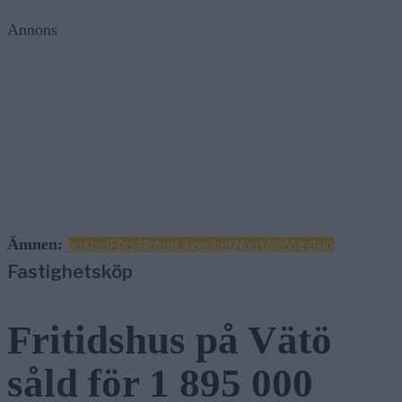
Annons
Ämnen:
bostad
Försäljning
Lägenhet
Norrtälje
Vigelsjö
Fastighetsköp
Fritidshus på Vätö
såld för 1 895 000