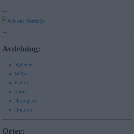
Avdelning:
Nyheter
Blåljus
Kultur
Sport
Näringsliv
Opinion
Orter: