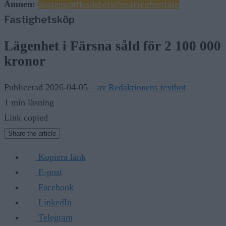
Ämnen:
Bostadsrätt
fastighetsförsäljning
Norrtälje
Fastighetsköp
Lägenhet i Färsna såld för 2 100 000
kronor
Publicerad 2026-04-05
– av Redaktionens textbot
1 min läsning
Link copied
Share the article
Kopiera länk
E-post
Facebook
LinkedIn
Telegram