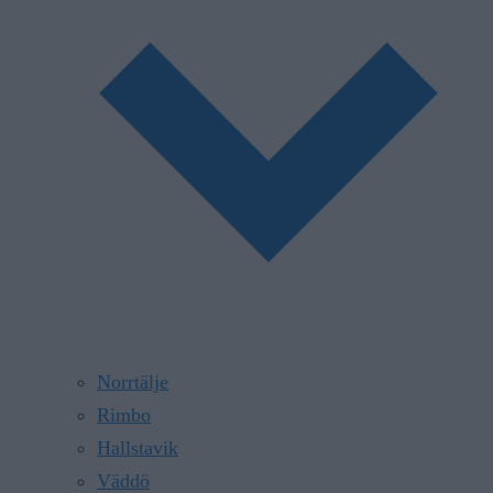
Norrtälje
Rimbo
Hallstavik
Väddö