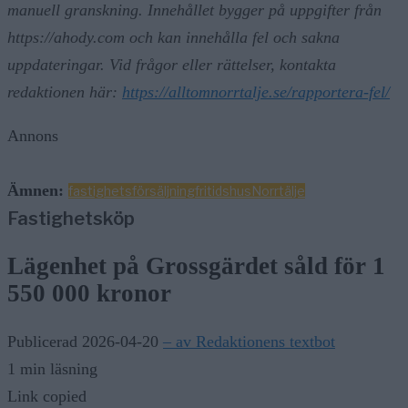
manuell granskning. Innehållet bygger på uppgifter från
https://ahody.com och kan innehålla fel och sakna
uppdateringar. Vid frågor eller rättelser, kontakta
redaktionen här:
https://alltomnorrtalje.se/rapportera-fel/
Annons
Ämnen:
fastighetsförsäljning
fritidshus
Norrtälje
Fastighetsköp
Lägenhet på Grossgärdet såld för 1
550 000 kronor
Publicerad 2026-04-20
– av Redaktionens textbot
1 min läsning
Link copied