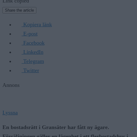
Link copied
Share the article
Kopiera länk
E-post
Facebook
LinkedIn
Telegram
Twitter
Annons
Lyssna
En bostadsrätt i Gransäter har fått ny ägare.
Försäljningen gäller en lägenhet i ett flerbostadshus i