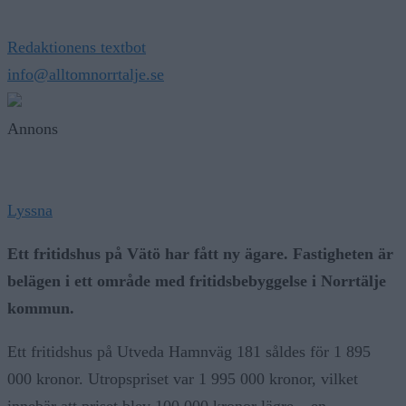
Redaktionens textbot
info@alltomnorrtalje.se
Annons
Lyssna
Ett fritidshus på Vätö har fått ny ägare. Fastigheten är
belägen i ett område med fritidsbebyggelse i Norrtälje
kommun.
Ett fritidshus på Utveda Hamnväg 181 såldes för 1 895
000 kronor. Utropspriset var 1 995 000 kronor, vilket
innebär att priset blev 100 000 kronor lägre – en