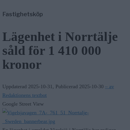
4/8
Ledare
—
Fastighetsköp
Norrtälje visar vägen: Fler elever klarar grundskolan
3/8
Nyheter
—
41 matverksamheter fick krav efter kontroller
Lägenhet i Norrtälje
16:03
Nyheter
—
såld för 1 410 000
Norrtäljereporter vinner internationellt pris
kronor
Uppdaterad 2025-10-31
,
Publicerad 2025-10-30
– av
Redaktionens textbot
Google Street View
En lägenhet i området Vigelsjö i Norrtälje har nyligen