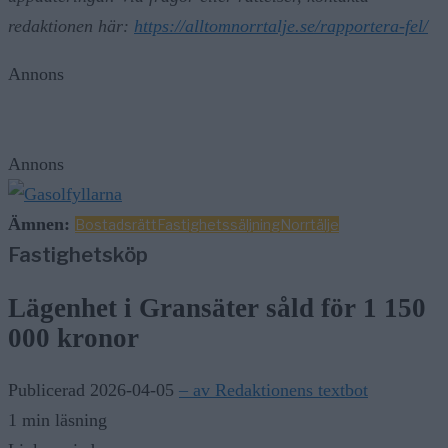
redaktionen här:
https://alltomnorrtalje.se/rapportera-fel/
Annons
Annons
Ämnen:
Bostadsrätt
Fastighetssäljning
Norrtälje
Fastighetsköp
Lägenhet i Gransäter såld för 1 150
000 kronor
Publicerad 2026-04-05
– av Redaktionens textbot
1 min läsning