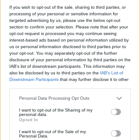
flerbostadshus.
If you wish to opt-out of the sale, sharing to third parties, or
processing of your personal or sensitive information for
På måndagen den 19 april 2026 såldes en lägenhet på
targeted advertising by us, please use the below opt-out
section to confirm your selection. Please note that after your
Kungsgatan 11A för 1 550 000 kronor.
opt-out request is processed you may continue seeing
interest-based ads based on personal information utilized by
Utropspriset var 1 550 000 kronor, vilket innebär att priset
us or personal information disclosed to third parties prior to
blev detsamma – ingen förändring i kronor eller procent.
your opt-out. You may separately opt-out of the further
disclosure of your personal information by third parties on the
Lägenheten har en boarea på 54,5 kvadratmeter.
IAB’s list of downstream participants. This information may
also be disclosed by us to third parties on the
IAB’s List of
Annons
Downstream Participants
that may further disclose it to other
third parties.
Personal Data Processing Opt Outs
I want to opt-out of the Sharing of my
Enligt uppgifter från Svensk Mäklarstatistik har det sålts
personal data.
Opted In
182 lägenheter i området de senaste tre månaderna och
priserna har ökat med 7,4 procent.
I want to opt-out of the Sale of my
Personal Data.