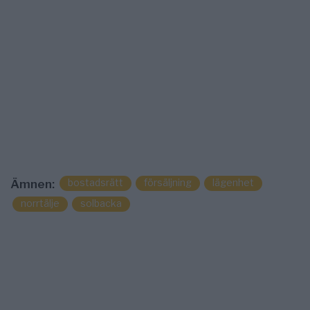
bostadsrätt
försäljning
lägenhet
Ämnen:
norrtälje
solbacka