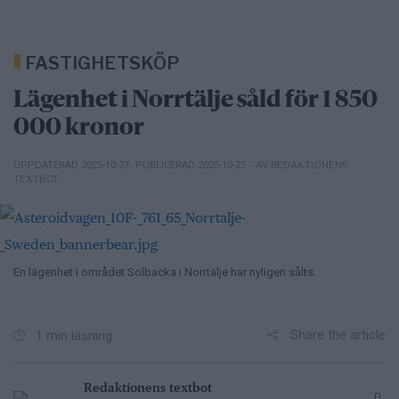
FASTIGHETSKÖP
Lägenhet i Norrtälje såld för 1 850
000 kronor
– AV REDAKTIONENS
UPPDATERAD 2025-10-27
,
PUBLICERAD 2025-10-27
TEXTBOT
En lägenhet i området Solbacka i Norrtälje har nyligen sålts.
Share the article
1 min läsning
Redaktionens textbot