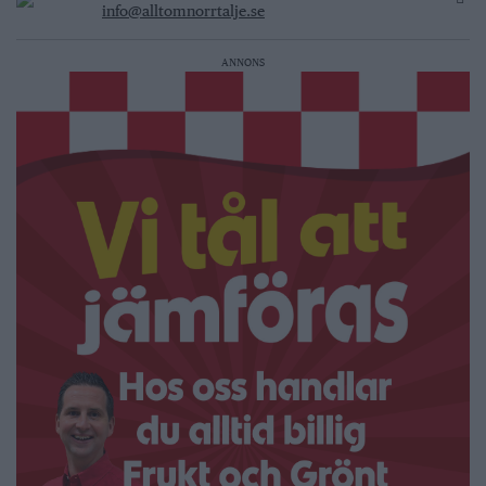
info@alltomnorrtalje.se
ANNONS