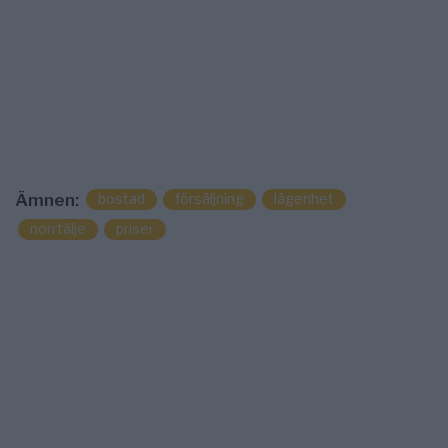
bostad
försäljning
lägenhet
Ämnen:
norrtälje
priser