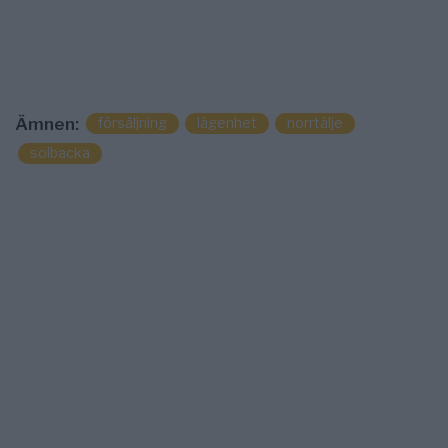
försäljning
lägenhet
norrtälje
Ämnen:
solbacka