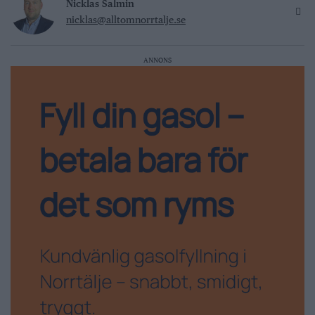
Nicklas Salmin
nicklas@alltomnorrtalje.se
ANNONS