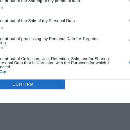
o opt-out of the Sharing of my personal data.
In
o opt-out of the Sale of my Personal Data.
In
to opt-out of processing my Personal Data for Targeted
ing.
In
o opt-out of Collection, Use, Retention, Sale, and/or Sharing
ersonal Data that Is Unrelated with the Purposes for which it
lected.
Out
CONFIRM
vigelsjö