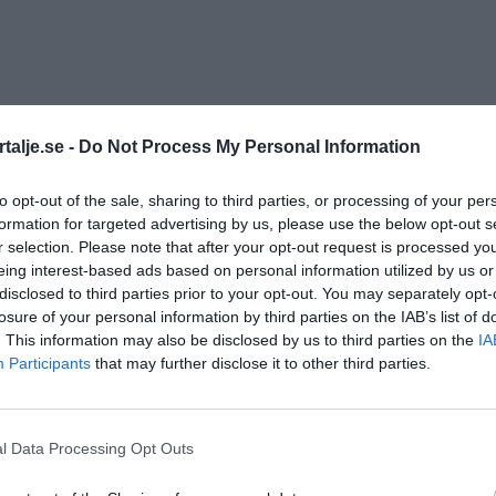
talje.se -
Do Not Process My Personal Information
to opt-out of the sale, sharing to third parties, or processing of your per
formation for targeted advertising by us, please use the below opt-out s
r selection. Please note that after your opt-out request is processed y
eing interest-based ads based on personal information utilized by us or
disclosed to third parties prior to your opt-out. You may separately opt-
ch publicerad utan manuell granskning. Innehållet
losure of your personal information by third parties on the IAB’s list of
. This information may also be disclosed by us to third parties on the
IA
hody.com och kan innehålla fel och sakna
Participants
that may further disclose it to other third parties.
elser, kontakta redaktionen här:
-fel/
l Data Processing Opt Outs
ANNONS