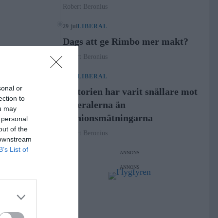
Robert Beronius
29 jul
LIBERAL
Dags att ge Rimbo mer makt?
Robert Beronius
21 jul
LIBERAL
sonal or
Historien har varit snällare mot
ection to
Liberalerna än
ou may
opinionsmätningarna
 personal
out of the
Robert Beronius
 downstream
B’s List of
ANNONS
ANNONS