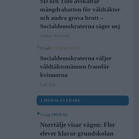
SD och Tidö avskaffar
mängdrabatten för våldtäkter
och andra grova brott –
Socialdemokraterna säger nej
Andrea Kronvall
15 jul
KONSERVATIV
Socialdemokraterna väljer
våldtäktsmännen framför
kvinnorna
Carl Eos
LIBERALA LEDARE
4 aug
LIBERAL
Norrtälje visar vägen: Fler
elever klarar grundskolan