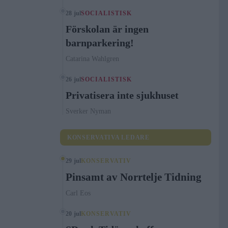
28 jul
SOCIALISTISK
Förskolan är ingen
barnparkering!
Catarina Wahlgren
26 jul
SOCIALISTISK
Privatisera inte sjukhuset
Sverker Nyman
KONSERVATIVA LEDARE
29 jul
KONSERVATIV
Pinsamt av Norrtelje Tidning
Carl Eos
20 jul
KONSERVATIV