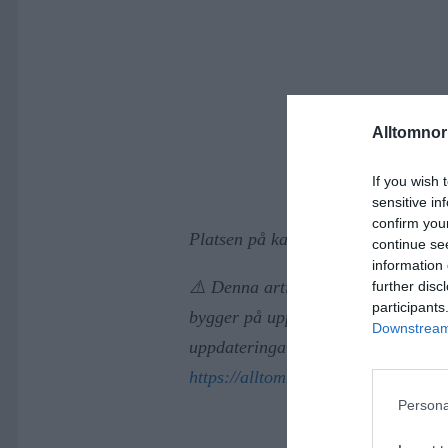
Alltomnorr
If you wish 
sensitive in
confirm you
Platsen på kartan är ungefärlig
continue se
information 
⚠️ Denna artikel är AI-genererad o
further disc
participants
bygger på uppgifter från https://a
Downstream 
uppdateringar. Vid frågor eller rätt
https://alltomnorrtalje.se/rapportera
Persona