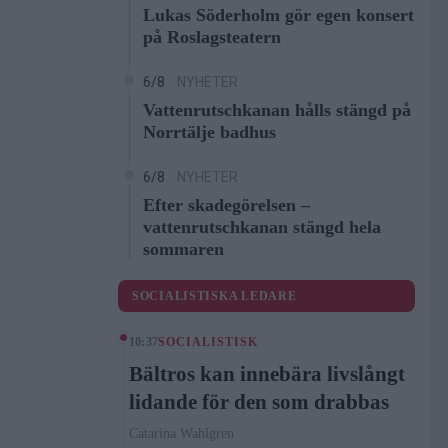
Lukas Söderholm gör egen konsert
på Roslagsteatern
6/8
NYHETER
Vattenrutschkanan hålls stängd på
Norrtälje badhus
6/8
NYHETER
Efter skadegörelsen –
vattenrutschkanan stängd hela
sommaren
SOCIALISTISKA LEDARE
10:37
SOCIALISTISK
Bältros kan innebära livslångt
lidande för den som drabbas
Catarina Wahlgren