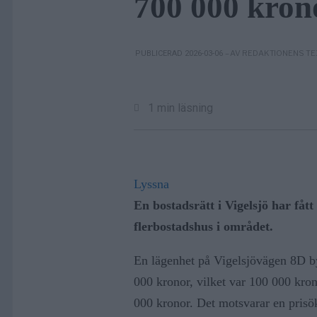
700 000 kron
– AV REDAKTIONENS T
PUBLICERAD 2026-03-06
1 min läsning
Lyssna
En bostadsrätt i Vigelsjö har fått
flerbostadshus i området.
En lägenhet på Vigelsjövägen 8D by
000 kronor, vilket var 100 000 kron
000 kronor. Det motsvarar en prisö