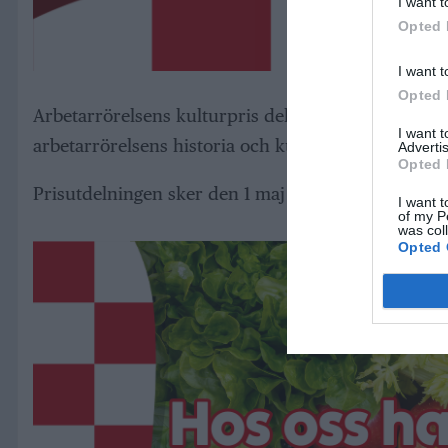
I want t
Opted 
I want t
Opted 
Arbetarrörelsens kulturpris delas ut årligen till p
I want 
arbetarrörelsens historia och kultur. Priset består
Advertis
Opted 
Prisutdelningen sker den 1 maj klockan 13.00 på Sto
I want t
of my P
was col
Opted 