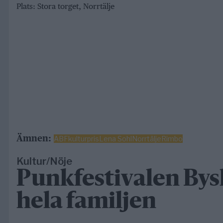
Plats: Stora torget, Norrtälje
Ämnen:
ABF
kulturpris
Lena Sohl
Norrtälje
Rimbo
Kultur/Nöje
Punkfestivalen Bysk
hela familjen