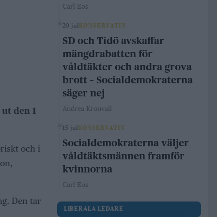
Carl Eos
20 jul
KONSERVATIV
SD och Tidö avskaffar
mängdrabatten för
våldtäkter och andra grova
brott – Socialdemokraterna
säger nej
Andrea Kronvall
 ut den 1
15 jul
KONSERVATIV
Socialdemokraterna väljer
riskt och i
våldtäktsmännen framför
son,
kvinnorna
Carl Eos
ng. Den tar
LIBERALA LEDARE