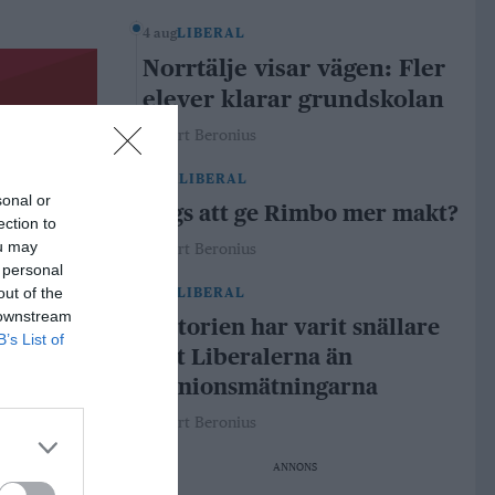
4 aug
LIBERAL
Norrtälje visar vägen: Fler
elever klarar grundskolan
Robert Beronius
29 jul
LIBERAL
sonal or
Dags att ge Rimbo mer makt?
ection to
ou may
Robert Beronius
 personal
out of the
21 jul
LIBERAL
 downstream
Historien har varit snällare
B’s List of
mot Liberalerna än
opinionsmätningarna
Robert Beronius
ANNONS