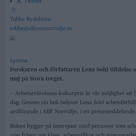
Twitter
Tobbe Rydsheim
tobbe@alltomnorrtalje.se
Lyssna
Forskaren och författaren Lena Sohl tilldelas a
maj på Stora torget.
— Arbetarrörelsens kulturpris är vår möjlighet att 
dag. Genom sin bok belyser Lena Sohl arbetsförhå
ordförande i ABF Norrtälje, i ett pressmeddelande
Boken bygger på intervjuer med personer som arbet
upp frågor om klass, arbetsvillkor och migrantarb