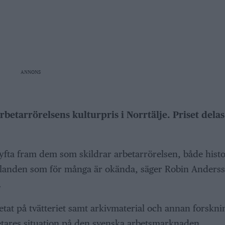
ANNONS
rbetarrörelsens kulturpris i Norrtälje. Priset delas
lyfta fram dem som skildrar arbetarrörelsen, både histo
llanden som för många är okända, säger Robin Anders
.
at på tvätteriet samt arkivmaterial och annan forskni
etares situation på den svenska arbetsmarknaden.