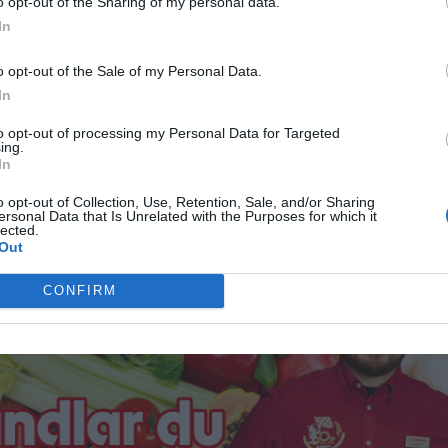
o opt-out of the Sharing of my personal data.
In
o opt-out of the Sale of my Personal Data.
In
ersoner eller grupper som genom sitt arbete lyfter fram
to opt-out of processing my Personal Data for Targeted
 av ett stipendium och ett diplom.
ing.
In
ra torget i Norrtälje.
o opt-out of Collection, Use, Retention, Sale, and/or Sharing
ersonal Data that Is Unrelated with the Purposes for which it
lected.
ANNONS
Out
CONFIRM