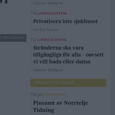
 i
Catarina Wahlgren
26 jul
SOCIALISTISK
Privatisera inte sjukhuset
Sverker Nyman
o: Viktor Gårdsäter
22 jul
SOCIALISTISK
Stränderna ska vara
tillgängliga för alla – oavsett
vi vill bada eller dansa
Catarina Wahlgren
KONSERVATIVA LEDARE
29 jul
KONSERVATIV
Pinsamt av Norrtelje
Tidning