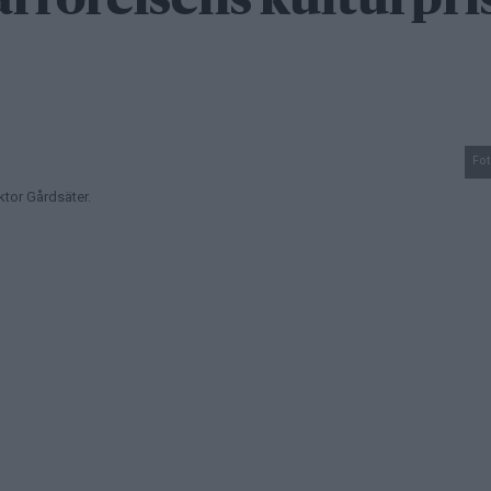
arrörelsens kulturpris
Fot
iktor Gårdsäter.