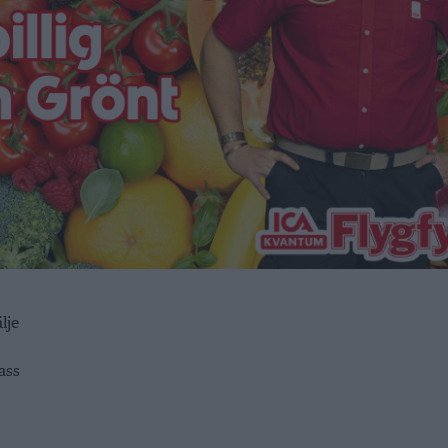
lje
ass