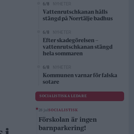
6/8
NYHETER
Vattenrutschkanan hålls
stängd på Norrtälje badhus
6/8
NYHETER
Efter skadegörelsen –
vattenrutschkanan stängd
hela sommaren
6/8
NYHETER
Kommunen varnar för falska
sotare
SOCIALISTISKA LEDARE
28 jul
SOCIALISTISK
Förskolan är ingen
barnparkering!