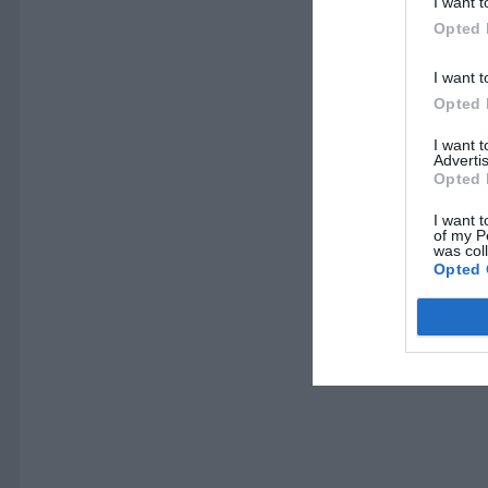
I want t
Opted 
I want t
Opted 
I want 
Advertis
Opted 
I want t
of my P
was col
Opted 