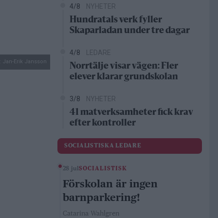
4/8
NYHETER
Hundratals verk fyller
Skaparladan under tre dagar
4/8
LEDARE
: Jan-Erik Jansson
Norrtälje visar vägen: Fler
elever klarar grundskolan
3/8
NYHETER
41 matverksamheter fick krav
efter kontroller
SOCIALISTISKA LEDARE
28 jul
SOCIALISTISK
Förskolan är ingen
barnparkering!
Catarina Wahlgren