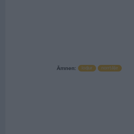
Ämnen:
lodjur
norrtälje