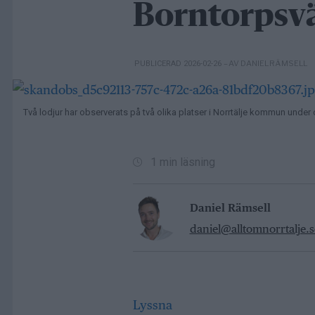
Borntorpsv
– AV DANIEL RÄMSELL
PUBLICERAD 2026-02-26
Två lodjur har observerats på två olika platser i Norrtälje kommun under
1 min läsning
Daniel Rämsell
daniel@alltomnorrtalje.s
Lyssna