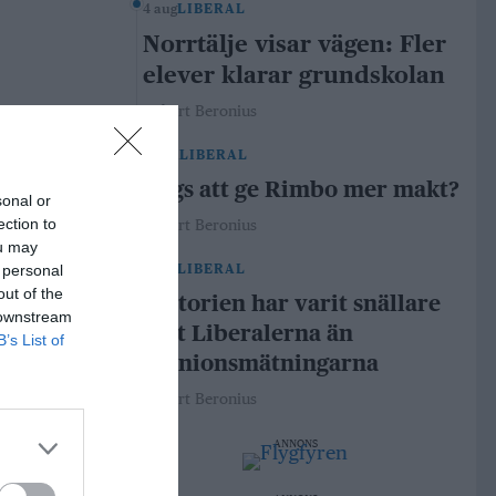
4 aug
LIBERAL
Norrtälje visar vägen: Fler
elever klarar grundskolan
Robert Beronius
29 jul
LIBERAL
Dags att ge Rimbo mer makt?
sonal or
ection to
Robert Beronius
ou may
 personal
21 jul
LIBERAL
out of the
Historien har varit snällare
 downstream
mot Liberalerna än
B’s List of
opinionsmätningarna
Robert Beronius
ANNONS