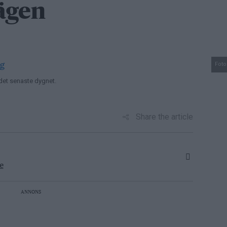
ägen
Foto
 det senaste dygnet.
Share the article
e
ANNONS