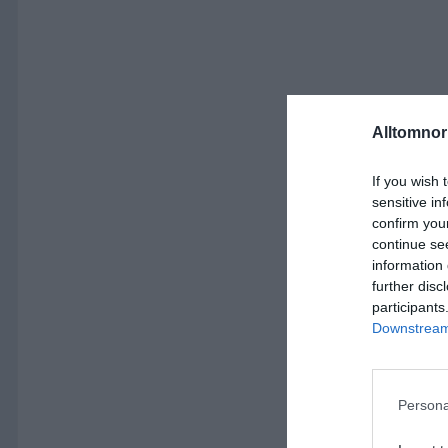
Alltomnorr
If you wish 
sensitive in
confirm you
continue se
information 
further disc
participants
Downstream 
Persona