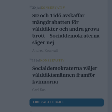
20 jul
KONSERVATIV
SD och Tidö avskaffar
mängdrabatten för
våldtäkter och andra grova
brott – Socialdemokraterna
säger nej
Andrea Kronvall
15 jul
KONSERVATIV
Socialdemokraterna väljer
våldtäktsmännen framför
kvinnorna
Carl Eos
LIBERALA LEDARE