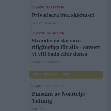
26 jul
SOCIALISTISK
Privatisera inte sjukhuset
Sverker Nyman
22 jul
SOCIALISTISK
Stränderna ska vara
tillgängliga för alla – oavsett
vi vill bada eller dansa
Catarina Wahlgren
KONSERVATIVA LEDARE
29 jul
KONSERVATIV
Pinsamt av Norrtelje
Tidning
Carl Eos