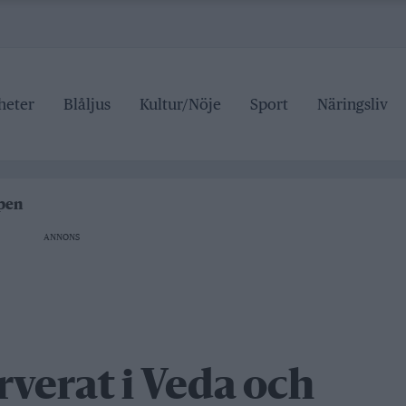
heter
Blåljus
Kultur/Nöje
Sport
Näringsliv
roller
 pris
ipen
r tre dagar
ANNONS
grundskolan
roller
 pris
rverat i Veda och