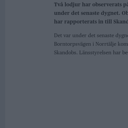
Två lodjur har observerats p
under det senaste dygnet. O
har rapporterats in till Skan
Det var under det senaste dygn
Borntorpsvägen i Norrtälje komm
Skandobs. Länsstyrelsen har be