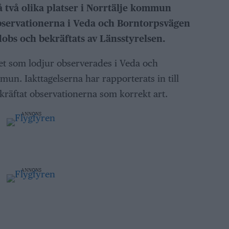
å två olika platser i Norrtälje kommun
bservationerna i Veda och Borntorpsvägen
dobs och bekräftats av Länsstyrelsen.
et som lodjur observerades i Veda och
un. Iakttagelserna har rapporterats in till
kräftat observationerna som korrekt art.
ANNONS
ANNONS