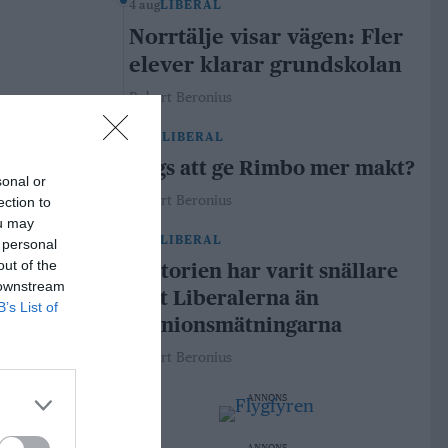
4 aug
LIBERAL
Norrtälje visar vägen: Fler
elever klarar grundskolan
Robert Beronius
29 jul
LIBERAL
Dags att ge Rimbo mer makt?
sonal or
Robert Beronius
ection to
ou may
21 jul
LIBERAL
 personal
out of the
Historien har varit snällare
 downstream
mot Liberalerna än
B’s List of
opinionsmätningarna
Robert Beronius
ANNONS
ANNONS