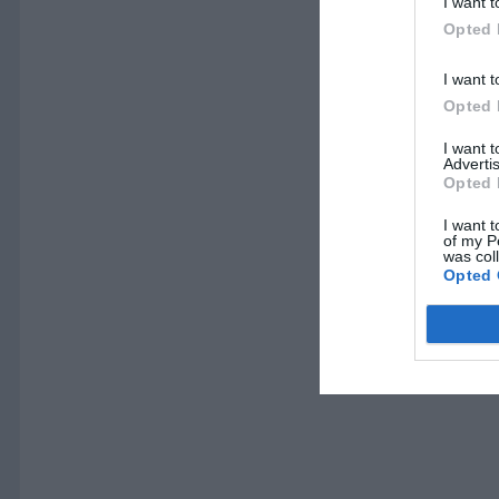
I want t
Opted 
I want t
Opted 
I want 
Advertis
Opted 
I want t
of my P
was col
Opted 