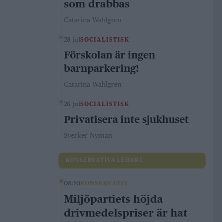
som drabbas
Catarina Wahlgren
28 jul
SOCIALISTISK
Förskolan är ingen
barnparkering!
Catarina Wahlgren
26 jul
SOCIALISTISK
Privatisera inte sjukhuset
Sverker Nyman
KONSERVATIVA LEDARE
08:10
KONSERVATIV
Miljöpartiets höjda
drivmedelspriser är hat