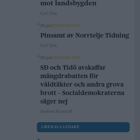
mot landsbygden
Carl Eos
29 jul
KONSERVATIV
Pinsamt av Norrtelje Tidning
Carl Eos
20 jul
KONSERVATIV
SD och Tidö avskaffar
mängdrabatten för
våldtäkter och andra grova
brott – Socialdemokraterna
säger nej
Andrea Kronvall
LIBERALA LEDARE