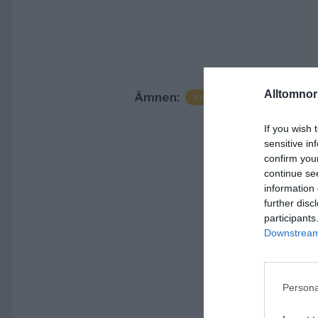
Alltomnorr
Ämnen:
lodjur
norrtälje
obs
If you wish 
sensitive in
confirm you
continue se
information 
further disc
participants
Downstream 
Persona