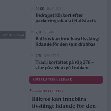
06:00
BLÅLJUS
Indraget körkort efter
parkeringsskada i Hallstavik
7/8
LEDARE
John Jakobsson
Bältros kan innebära livslångt
lidande för den som drabbas
7/8
NYHETER
Träd i körfältet på väg 276 –
stor påverkan på trafiken
SOCIALISTISKA LEDARE
7 aug
SOCIALISTISK
Bältros kan innebära
livslångt lidande för den